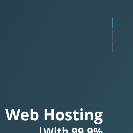
Web Hosting
With
Besplatnim SSL C