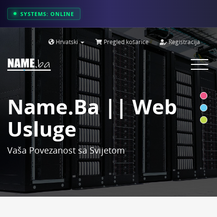
SYSTEMS: ONLINE
Hrvatski
Pregled košarice
Registracija
Toggle
navigat
Name.ba || Web
Usluge
Vaša Povezanost sa Svijetom