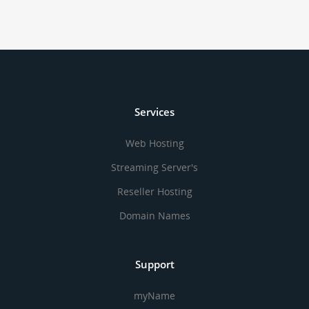
Services
Web Hosting
Streaming Server's
Reseller Hosting
Domain Names
Support
myName