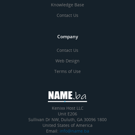
Knowledge Base
Contact Us
Company
Contact Us
Web Design
Terms of Use
Kenixx Host LLC
Unit E206
1800 Sullivan Dr NW, Duluth, GA 30096
United States of America
Email:
info@name.ba