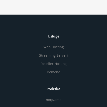
Usluge
Web Hosting
Streaming Serveri
Reseller Hosting
Domene
Podrška
mojName