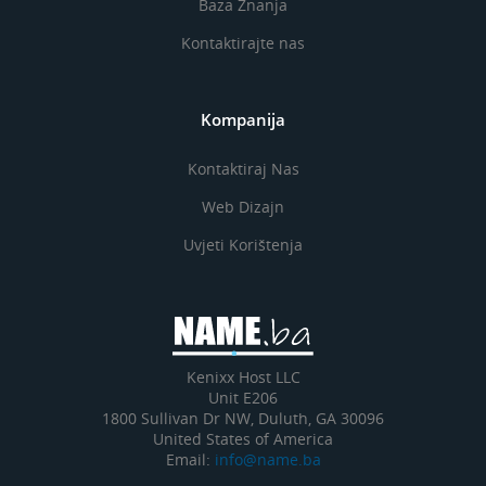
Baza Znanja
Kontaktirajte nas
Kompanija
Kontaktiraj Nas
Web Dizajn
Uvjeti Korištenja
Kenixx Host LLC
Unit E206
1800 Sullivan Dr NW, Duluth, GA 30096
United States of America
Email:
info@name.ba