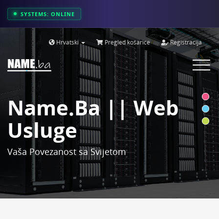
SYSTEMS: ONLINE
Hrvatski
Pregled košarice
Registracija
Toggle
navigat
Name.ba || Web
Usluge
Vaša Povezanost sa Svijetom