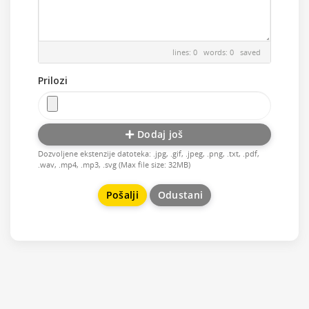
lines: 0 words: 0
saved
Prilozi
Dodaj još
Dozvoljene ekstenzije datoteka: .jpg, .gif, .jpeg, .png, .txt, .pdf,
.wav, .mp4, .mp3, .svg (Max file size: 32MB)
Odustani