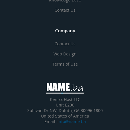
Contact Us
Company
Contact Us
Web Design
Terms of Use
Kenixx Host LLC
Unit E206
1800 Sullivan Dr NW, Duluth, GA 30096
United States of America
Email:
info@name.ba