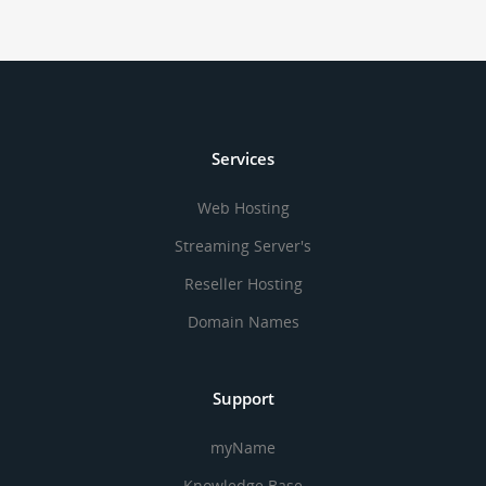
Services
Web Hosting
Streaming Server's
Reseller Hosting
Domain Names
Support
myName
Knowledge Base