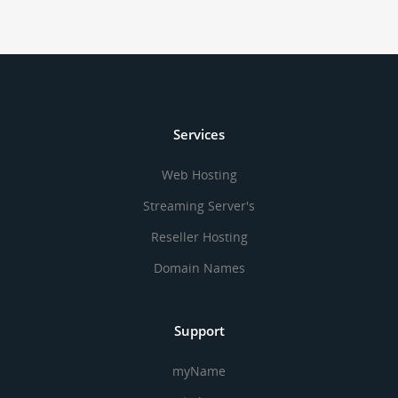
Services
Web Hosting
Streaming Server's
Reseller Hosting
Domain Names
Support
myName