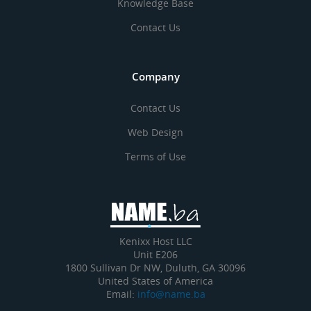
Knowledge Base
Contact Us
Company
Contact Us
Web Design
Terms of Use
Kenixx Host LLC
Unit E206
1800 Sullivan Dr NW, Duluth, GA 30096
United States of America
Email:
info@name.ba