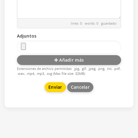
lines: 0 words: 0
guardado
Adjuntos
Añadir más
Extensiones de archivo permitidas: .jpg, .gif, .jpeg, .png, .txt, .pdf,
.wav, .mp4, .mp3, .svg (Max file size: 32MB)
Cancelar