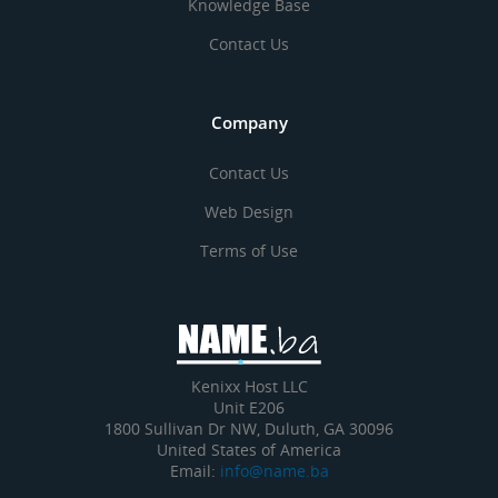
Knowledge Base
Contact Us
Company
Contact Us
Web Design
Terms of Use
Kenixx Host LLC
Unit E206
1800 Sullivan Dr NW, Duluth, GA 30096
United States of America
Email:
info@name.ba