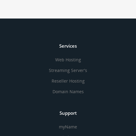
Services
Web Hosting
Streaming Server's
Reseller Hosting
Domain Names
Support
myName