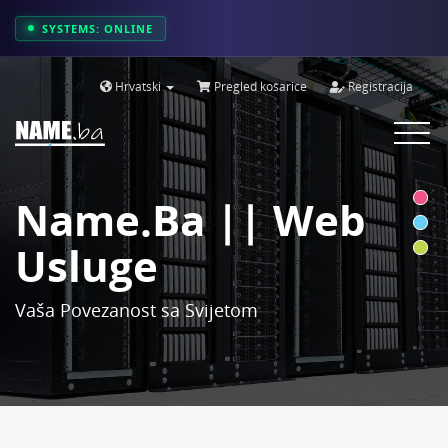
SYSTEMS: ONLINE
Hrvatski
Pregled košarice
Registracija
Toggle
navigat
Name.ba || Web
Usluge
Vaša Povezanost sa Svijetom