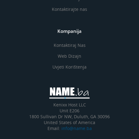
Kontaktirajte nas
Kompanija
Kontaktiraj Nas
Web Dizajn
Uvjeti Korištenja
Kenixx Host LLC
Unit E206
1800 Sullivan Dr NW, Duluth, GA 30096
United States of America
Email:
info@name.ba