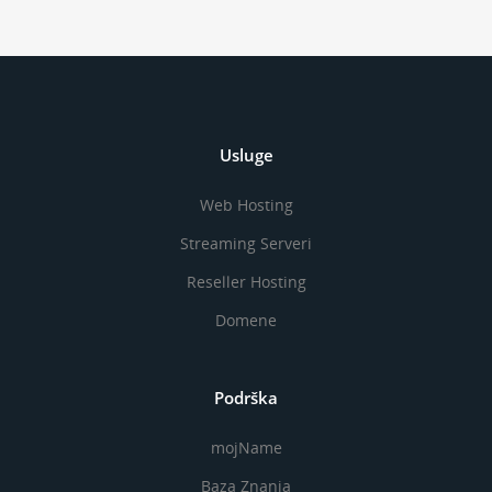
Usluge
Web Hosting
Streaming Serveri
Reseller Hosting
Domene
Podrška
mojName
Baza Znanja