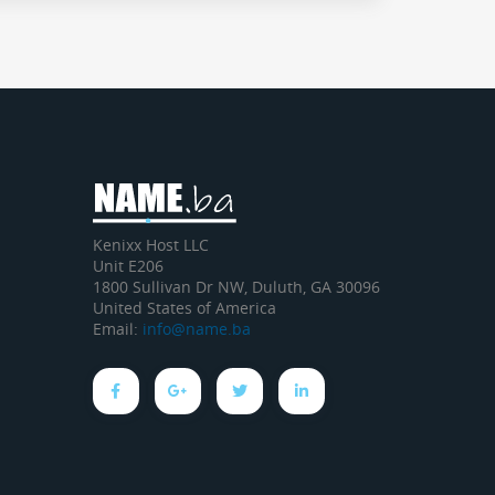
Kenixx Host LLC
Unit E206
1800 Sullivan Dr NW, Duluth, GA 30096
United States of America
Email:
info@name.ba