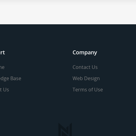
rt
Company
me
Contact Us
dge Base
Web Design
t Us
Terms of Use