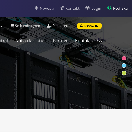
Podrška
Novosti
Kontakt
Login
Se kundvagnen
Registrera
LOGGA IN
tral
Nätverksstatus
Partner
Kontakta Oss