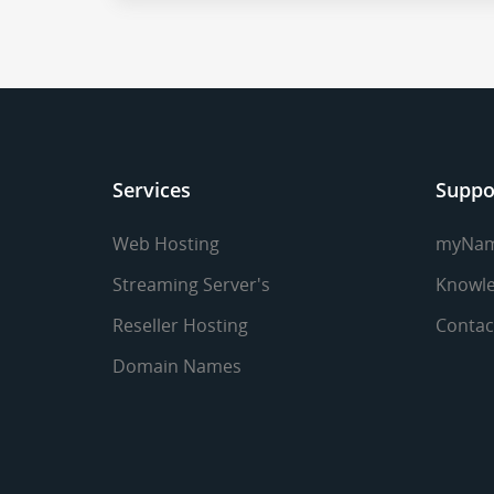
Services
Suppo
Web Hosting
myNa
Streaming Server's
Knowle
Reseller Hosting
Contac
Domain Names