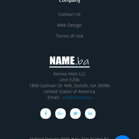
Company
Contact Us
Web Design
Terms of Use
Kenixx Host LLC
Unit E206
1800 Sullivan Dr NW, Duluth, GA 30096
United States of America
Email:
info@name.ba
Hybrid Design With ♥ by
Tim Name.Ba