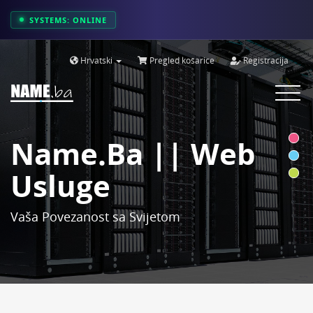
SYSTEMS: ONLINE
Hrvatski
Pregled košarice
Registracija
Toggle
navigat
Name.ba || Web
Usluge
Vaša Povezanost sa Svijetom