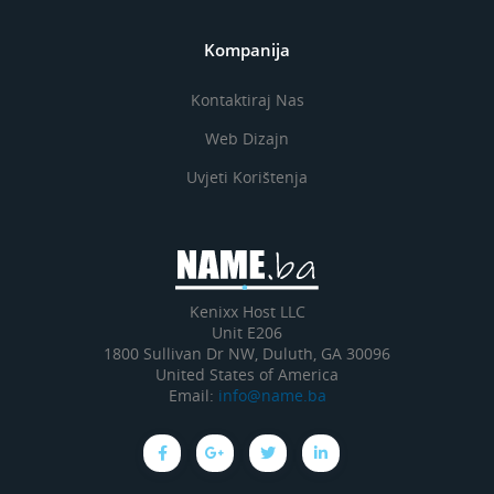
Kompanija
Kontaktiraj Nas
Web Dizajn
Uvjeti Korištenja
Kenixx Host LLC
Unit E206
1800 Sullivan Dr NW, Duluth, GA 30096
United States of America
Email:
info@name.ba