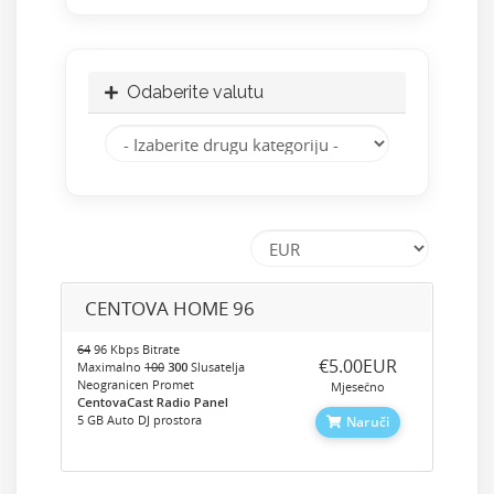
Odaberite valutu
CENTOVA HOME 96
64
96 Kbps Bitrate
‎€5.00EUR
Maximalno
100
300
Slusatelja
Neogranicen Promet
Mjesečno
CentovaCast Radio Panel
5 GB Auto DJ prostora
Naruči