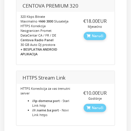
CENTOVA PREMIUM 320
320 Kbps Bitrate
‎€18.00EUR
Maximalno
1500
3000
Slusatelja
HTTPS Konekcija
Mjesečno
Neogranicen Promet
DataCentar CA / FR / DE
Naruči
Centova Radio Panel
30 GB Auto DJ prostora
+ BESPLATNA ANDROID
APLIKACIJA
HTTPS Stream Link
HTTPS Koneckcija za vas trenutni
‎€10.00EUR
server
Godišnje
//ip-domena:port
- Stari
Link http
Naruči
//r.name.ba:port
- Novi
Link https