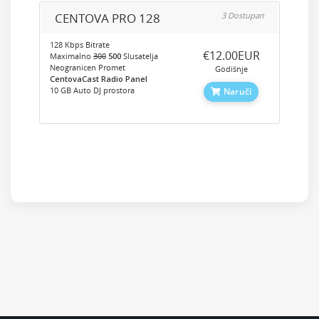
CENTOVA PRO 128
3 Dostupan
128 Kbps Bitrate
‎€12.00EUR
Maximalno
300
500
Slusatelja
Neogranicen Promet
Godišnje
CentovaCast Radio Panel
10 GB Auto DJ prostora
Naruči