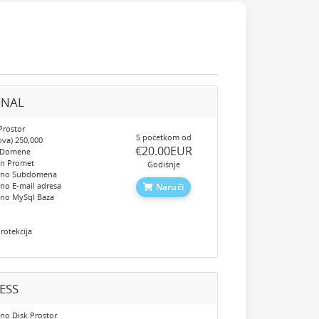
ONAL
Prostor
S početkom od
ova) 250,000
‎€20.00EUR
 Domene
en Promet
Godišnje
eno Subdomena
no E-mail adresa
Naruči
eno MySql Baza
e
rotekcija
ESS
no Disk Prostor