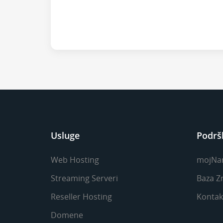
Usluge
Podrš
Web Hosting
mojNa
Streaming Serveri
Baza Z
Reseller Hosting
Kontakt
Domene