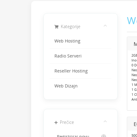
W
Kategorije
Web Hosting
M
2GB
Radio Serveri
Ino
0 
Neo
Reseller Hosting
Ne
Neo
1 M
Web Dizajn
1 
1 C
Ant
Prečice
50G
Registriraj novu