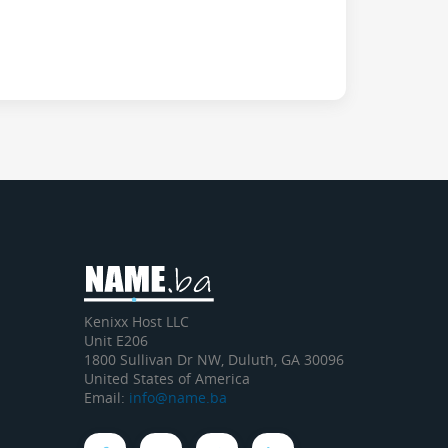
Kenixx Host LLC
Unit E206
1800 Sullivan Dr NW, Duluth, GA 30096
United States of America
Email:
info@name.ba