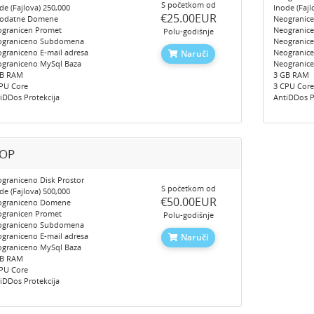
S početkom od
de (Fajlova) 250,000
Inode (Fajl
‎€25.00EUR
Dodatne Domene
Neogranic
granicen Promet
Neogranic
Polu-godišnje
ograniceno Subdomena
Neogranic
graniceno E-mail adresa
Neogranice
Naruči
graniceno MySql Baza
Neogranic
GB RAM
3 GB RAM
PU Core
3 CPU Cor
iDDos Protekcija
AntiDDos P
OP
graniceno Disk Prostor
S početkom od
de (Fajlova) 500,000
‎€50.00EUR
ograniceno Domene
granicen Promet
Polu-godišnje
ograniceno Subdomena
graniceno E-mail adresa
Naruči
graniceno MySql Baza
GB RAM
PU Core
iDDos Protekcija