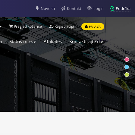
Podrška
Novosti
Kontakt
Login
Pregled košarice
Registracija
PRIJAVA
a
Status mreže
Affiliates
Kontaktirajte nas