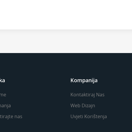
ka
Kompanija
me
Kontaktiraj Nas
nanja
Web Dizajn
irajte nas
Uvjeti Korištenja