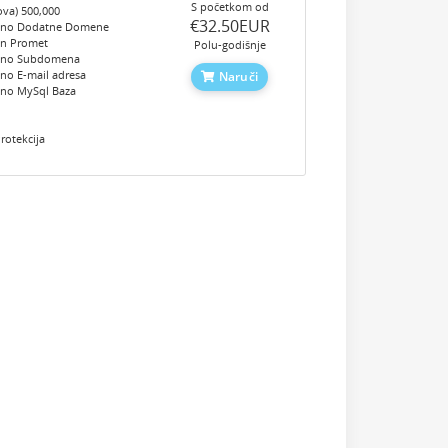
S početkom od
ova) 500,000
‎€32.50EUR
eno Dodatne Domene
en Promet
Polu-godišnje
eno Subdomena
no E-mail adresa
Naruči
eno MySql Baza
e
rotekcija