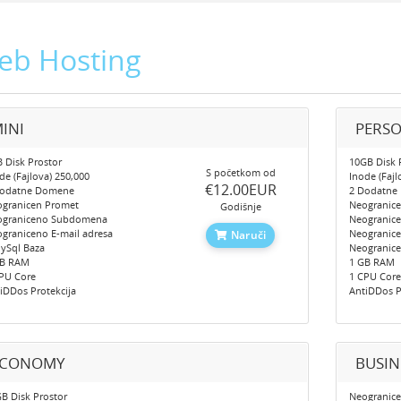
eb Hosting
INI
PERS
 Disk Prostor
10GB Disk 
S početkom od
de (Fajlova) 250,000
Inode (Fajl
‎€12.00EUR
Dodatne Domene
2 Dodatne
granicen Promet
Neogranic
Godišnje
ograniceno Subdomena
Neogranic
graniceno E-mail adresa
Neogranice
Naruči
ySql Baza
Neogranic
GB RAM
1 GB RAM
PU Core
1 CPU Cor
iDDos Protekcija
AntiDDos P
ECONOMY
BUSIN
B Disk Prostor
Neogranice