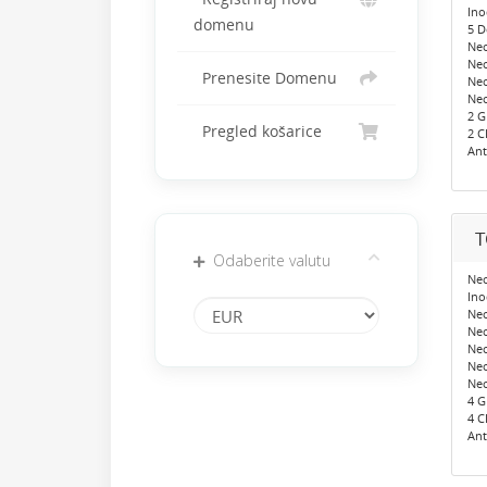
Ino
domenu
5 
Neo
Ne
Prenesite Domenu
Neo
Neo
2 
Pregled košarice
2 C
Ant
T
Odaberite valutu
Neo
Ino
Ne
Neo
Ne
Neo
Neo
4 
4 C
Ant