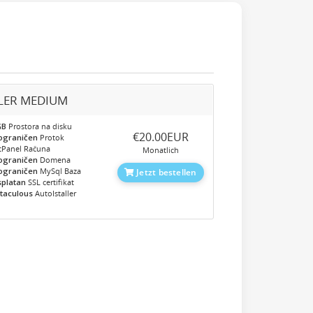
LER MEDIUM
GB
Prostora na disku
‎€20.00EUR
ograničen
Protok
cPanel Računa
Monatlich
ograničen
Domena
ograničen
MySql Baza
Jetzt bestellen
splatan
SSL certifikat
taculous
AutoIstaller