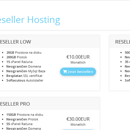
seller Hosting
ESELLER LOW
RESEL
20GB
Prostora na disku
50
‎€10.00EUR
200GB
Protok
Ne
15
cPanel Računa
35
Monatlich
Neograničen
Domena
Ne
Neograničen
MySql Baza
Ne
Jetzt bestellen
Besplatan
SSL certifikat
Be
Softaculous
AutoIstaller
Sof
ESELLER PRO
150GB
Prostora na disku
‎€30.00EUR
Neograničen
Protok
55
cPanel Računa
Monatlich
Neograničen
Domena