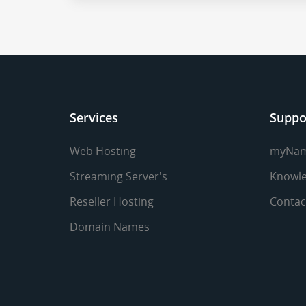
Services
Suppo
Web Hosting
myNa
Streaming Server's
Knowle
Reseller Hosting
Contac
Domain Names