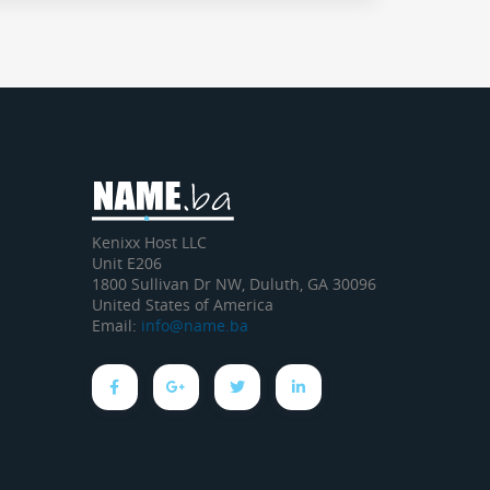
Kenixx Host LLC
Unit E206
1800 Sullivan Dr NW, Duluth, GA 30096
United States of America
Email:
info@name.ba