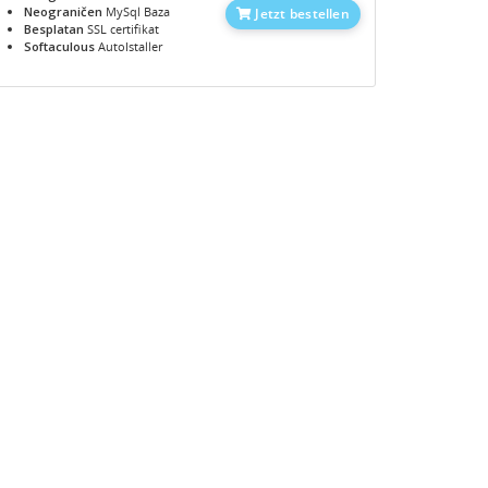
Neograničen
MySql Baza
Jetzt bestellen
Besplatan
SSL certifikat
Softaculous
AutoIstaller