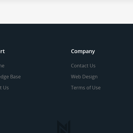
rt
Company
me
Contact Us
dge Base
Web Design
t Us
Terms of Use