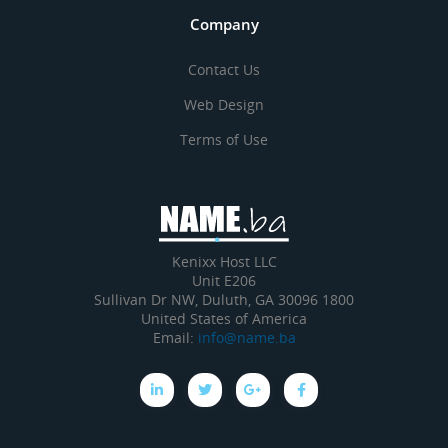
Company
Contact Us
Web Design
Terms of Use
Kenixx Host LLC
Unit E206
1800 Sullivan Dr NW, Duluth, GA 30096
United States of America
Email:
info@name.ba