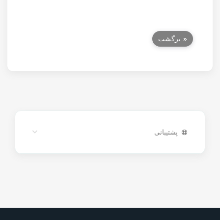
« برگشت
پشتیبانی