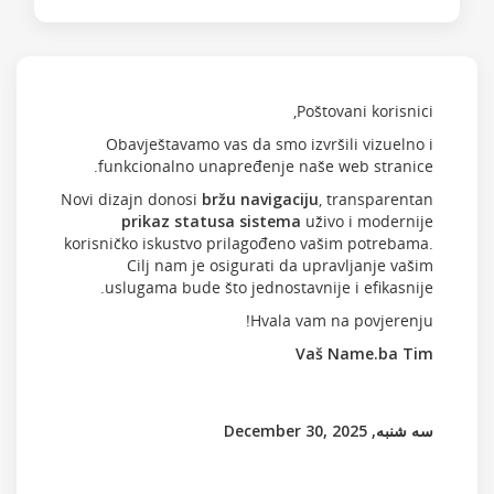
Poštovani korisnici,
Obavještavamo vas da smo izvršili vizuelno i
funkcionalno unapređenje naše web stranice.
Novi dizajn donosi
bržu navigaciju
, transparentan
prikaz statusa sistema
uživo i modernije
korisničko iskustvo prilagođeno vašim potrebama.
Cilj nam je osigurati da upravljanje vašim
uslugama bude što jednostavnije i efikasnije.
Hvala vam na povjerenju!
Vaš Name.ba Tim
سه شنبه, December 30, 2025