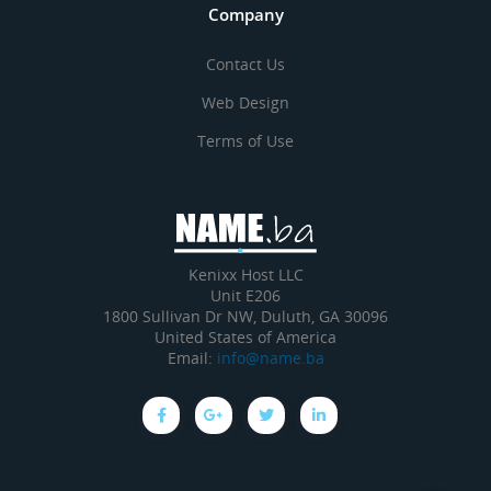
Company
Contact Us
Web Design
Terms of Use
Kenixx Host LLC
Unit E206
1800 Sullivan Dr NW, Duluth, GA 30096
United States of America
Email:
info@name.ba