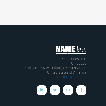
Kenixx Host LLC
Unit E206
1800 Sullivan Dr NW, Duluth, GA 30096
United States of America
Email:
info@name.ba