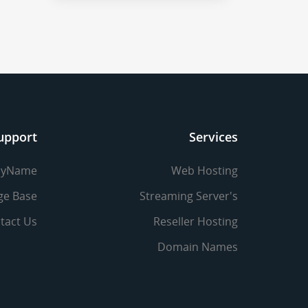
upport
Services
yName
Web Hosting
ge Base
Streaming Server's
tact Us
Reseller Hosting
Domain Names