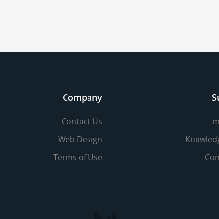
Company
S
Contact Us
m
Web Design
Knowled
Terms of Use
Con