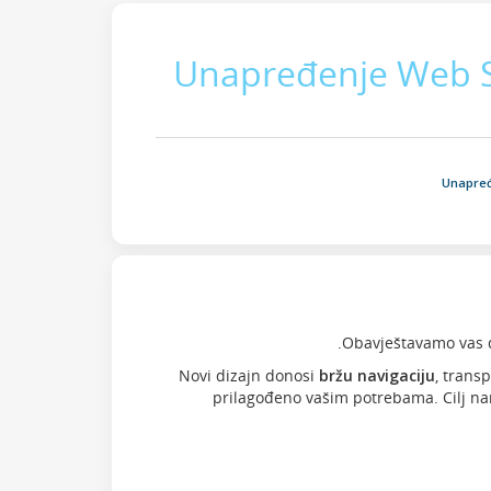
Unapređenje Web Str
Obavještavamo vas d
Novi dizajn donosi
bržu navigaciju
, trans
prilagođeno vašim potrebama. Cilj na