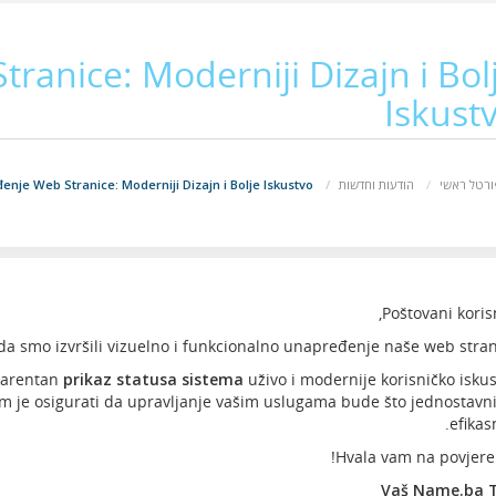
anice: Moderniji Dizajn i Bol
Iskust
Unapređenje Web Stranice: Moderniji Dizajn i Bolje Iskustvo
הודעות וחדשות
רטל ראשי
Poštovani korisn
a smo izvršili vizuelno i funkcionalno unapređenje naše web stran
parentan
prikaz statusa sistema
uživo i modernije korisničko isku
m je osigurati da upravljanje vašim uslugama bude što jednostavni
efikasn
Hvala vam na povjere
Vaš Name.ba 