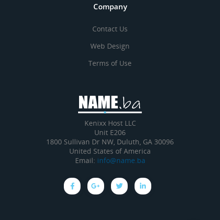
Company
Contact Us
Web Design
Terms of Use
Kenixx Host LLC
Unit E206
1800 Sullivan Dr NW, Duluth, GA 30096
United States of America
Email:
info@name.ba