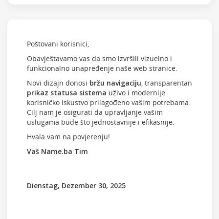
Poštovani korisnici,
Obavještavamo vas da smo izvršili vizuelno i
funkcionalno unapređenje naše web stranice.
Novi dizajn donosi
bržu navigaciju
, transparentan
prikaz statusa sistema
uživo i modernije
korisničko iskustvo prilagođeno vašim potrebama.
Cilj nam je osigurati da upravljanje vašim
uslugama bude što jednostavnije i efikasnije.
Hvala vam na povjerenju!
Vaš Name.ba Tim
Dienstag, Dezember 30, 2025