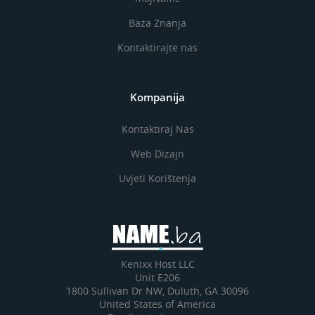
Baza Znanja
Kontaktirajte nas
Kompanija
Kontaktiraj Nas
Web Dizajn
Uvjeti Korištenja
Kenixx Host LLC
Unit E206
1800 Sullivan Dr NW, Duluth, GA 30096
United States of America