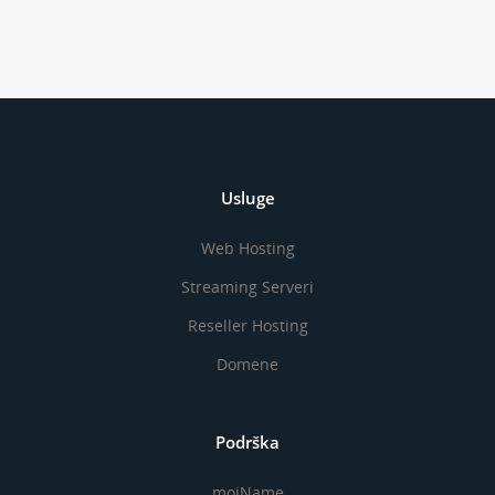
Usluge
Web Hosting
Streaming Serveri
Reseller Hosting
Domene
Podrška
mojName