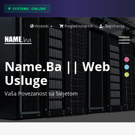
SYSTEMS: ONLINE
Hrvatski
Pregled košarice
Registracija
Toggle
navigat
Name.ba || Web
Usluge
Vaša Povezanost sa Svijetom