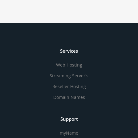
Services
Web Hosting
Streaming Server's
Reseller Hosting
Domain Names
Support
myName