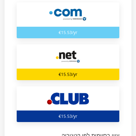
‎€15.53/yr
‎€15.53/yr
‎€15.53/yr
עיון בסיומות לפי קטגוריה