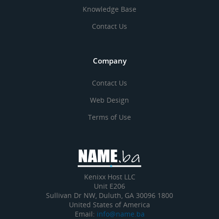
Knowledge Base
Contact Us
Company
Contact Us
Web Design
Terms of Use
Kenixx Host LLC
Unit E206
1800 Sullivan Dr NW, Duluth, GA 30096
United States of America
Email:
info@name.ba