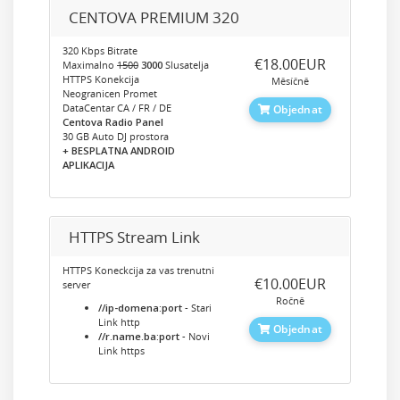
CENTOVA PREMIUM 320
320 Kbps Bitrate
‎€18.00EUR
Maximalno
1500
3000
Slusatelja
HTTPS Konekcija
Měsíčně
Neogranicen Promet
DataCentar CA / FR / DE
Objednat
Centova Radio Panel
30 GB Auto DJ prostora
+ BESPLATNA ANDROID
APLIKACIJA
HTTPS Stream Link
HTTPS Koneckcija za vas trenutni
‎€10.00EUR
server
Ročně
//ip-domena:port
- Stari
Link http
Objednat
//r.name.ba:port
- Novi
Link https