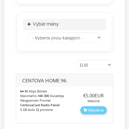
Výběr měny
CENTOVA HOME 96
64
96 Kbps Bitrate
‎€5.00EUR
Maximalno
100
300
Slusatelja
Neogranicen Promet
Měsíčně
CentovaCast Radio Panel
5 GB Auto DJ prostora
Objednat