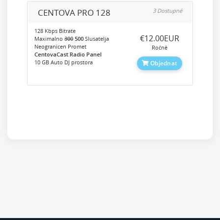
CENTOVA PRO 128
3 Dostupné
128 Kbps Bitrate
‎€12.00EUR
Maximalno
300
500
Slusatelja
Neogranicen Promet
Ročně
CentovaCast Radio Panel
10 GB Auto DJ prostora
Objednat