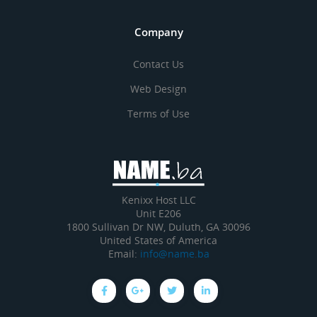
Company
Contact Us
Web Design
Terms of Use
Kenixx Host LLC
Unit E206
1800 Sullivan Dr NW, Duluth, GA 30096
United States of America
Email:
info@name.ba