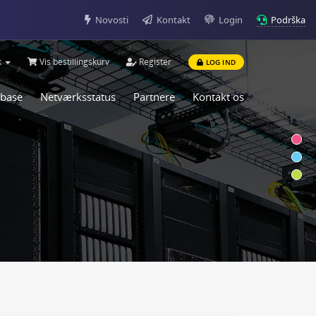
Podrška
Novosti
Kontakt
Login
k
Vis bestillingskurv
Register
LOG IND
abase
Netværksstatus
Partnere
Kontakt os