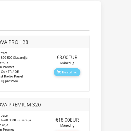
VA PRO 128
trate
‎€8.00EUR
o
300
500
Slusatelja
kcija
Månedlig
en Promet
 CA / FR / DE
Bestil nu
st Radio Panel
 DJ prostora
VA PREMIUM 320
trate
‎€18.00EUR
o
1500
3000
Slusatelja
kcija
Månedlig
en Promet