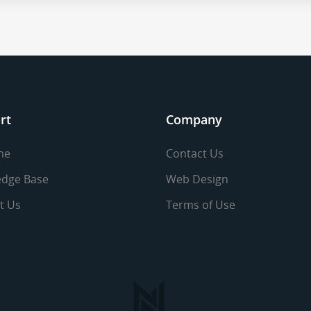
rt
Company
me
Contact Us
dge Base
Web Design
t Us
Terms of Use