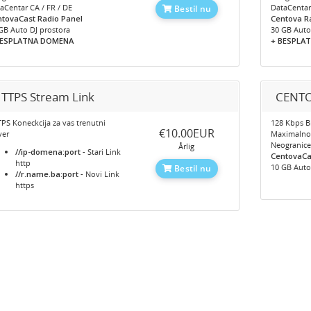
aCentar CA / FR / DE
DataCentar
Bestil nu
tovaCast Radio Panel
Centova R
GB Auto DJ prostora
30 GB Auto
BESPLATNA DOMENA
+ BESPLAT
TTPS Stream Link
CENTO
PS Koneckcija za vas trenutni
128 Kbps Bi
‎€10.00EUR
ver
Maximaln
Neogranic
Årlig
//ip-domena:port
- Stari Link
CentovaCa
http
10 GB Auto
Bestil nu
//r.name.ba:port
- Novi Link
https