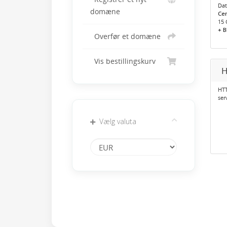
Dat
domæne
Cen
15 
+ 
Overfør et domæne
Vis bestillingskurv
H
HTT
ser
Vælg valuta