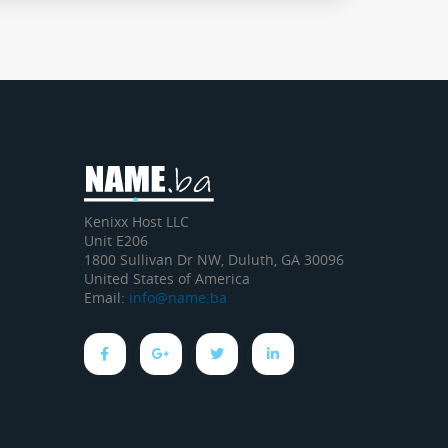
Kenixx Host LLC
Unit E206
1800 Sullivan Dr NW, Duluth, GA 30096
United States of America
Email:
info@name.ba