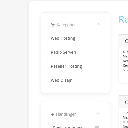
Ra
Kategorier
Web Hosting
C
64
9
Radio Serveri
Ma
Neo
Cen
Reseller Hosting
5 G
Web Dizajn
C
192
Handlinger
Ma
HTT
Neo
Registrer et nyt