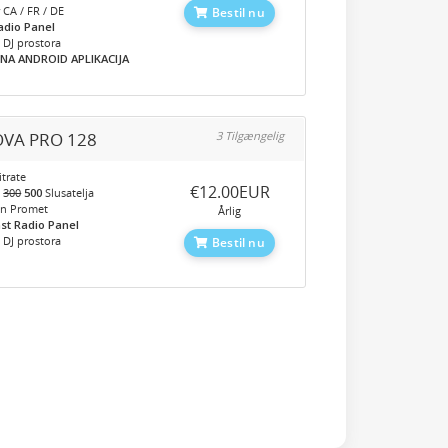
 CA / FR / DE
Bestil nu
adio Panel
 DJ prostora
NA ANDROID APLIKACIJA
VA PRO 128
3 Tilgængelig
trate
‎€12.00EUR
o
300
500
Slusatelja
en Promet
Årlig
st Radio Panel
 DJ prostora
Bestil nu