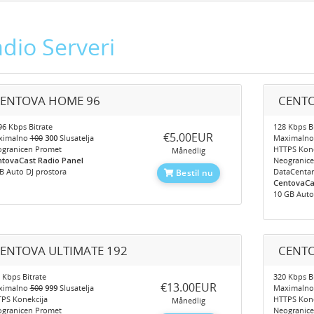
dio Serveri
ENTOVA HOME 96
CENTO
6 Kbps Bitrate
128 Kbps Bi
‎€5.00EUR
ximalno
100
300
Slusatelja
Maximaln
granicen Promet
HTTPS Kone
Månedlig
tovaCast Radio Panel
Neogranic
B Auto DJ prostora
DataCentar
Bestil nu
CentovaCa
10 GB Auto
ENTOVA ULTIMATE 192
CENTO
 Kbps Bitrate
320 Kbps Bi
‎€13.00EUR
ximalno
500
999
Slusatelja
Maximaln
PS Konekcija
HTTPS Kone
Månedlig
granicen Promet
Neogranic