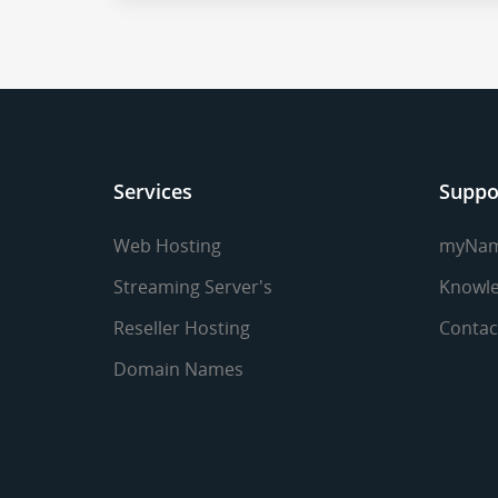
Services
Suppo
Web Hosting
myNa
Streaming Server's
Knowle
Reseller Hosting
Contac
Domain Names