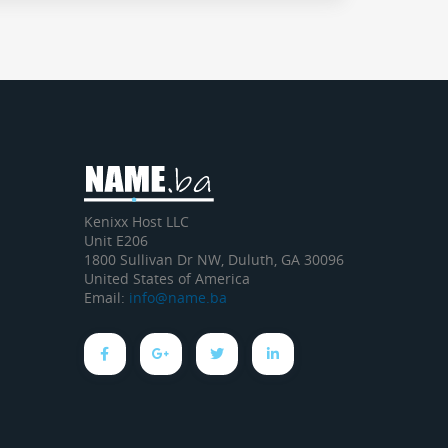
Kenixx Host LLC
Unit E206
1800 Sullivan Dr NW, Duluth, GA 30096
United States of America
Email:
info@name.ba