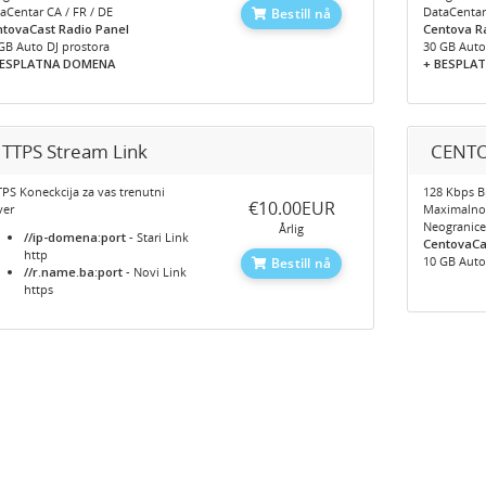
aCentar CA / FR / DE
DataCentar
Bestill nå
tovaCast Radio Panel
Centova R
GB Auto DJ prostora
30 GB Auto
BESPLATNA DOMENA
+ BESPLAT
TTPS Stream Link
CENTO
PS Koneckcija za vas trenutni
128 Kbps Bi
‎€10.00EUR
ver
Maximaln
Neogranic
Årlig
//ip-domena:port
- Stari Link
CentovaCa
http
10 GB Auto
Bestill nå
//r.name.ba:port
- Novi Link
https