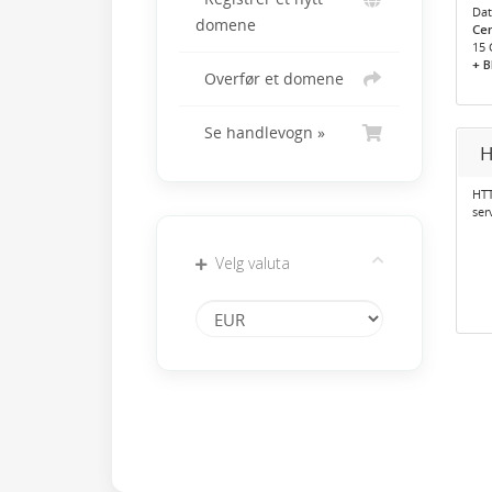
Dat
domene
Cen
15 
+ 
Overfør et domene
Se handlevogn »
H
HTT
ser
Velg valuta