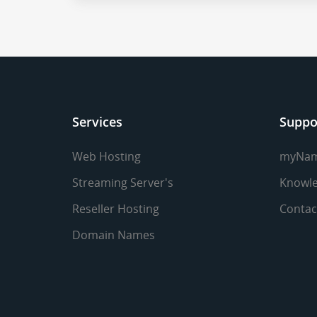
Services
Suppo
Web Hosting
myNa
Streaming Server's
Knowle
Reseller Hosting
Contac
Domain Names