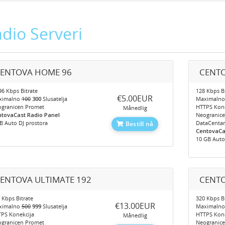
dio Serveri
ENTOVA HOME 96
CENTO
6 Kbps Bitrate
128 Kbps Bi
‎€5.00EUR
ximalno
100
300
Slusatelja
Maximaln
granicen Promet
HTTPS Kone
Månedlig
tovaCast Radio Panel
Neogranic
B Auto DJ prostora
DataCentar
Bestill nå
CentovaCa
10 GB Auto
ENTOVA ULTIMATE 192
CENTO
 Kbps Bitrate
320 Kbps Bi
‎€13.00EUR
ximalno
500
999
Slusatelja
Maximaln
PS Konekcija
HTTPS Kone
Månedlig
granicen Promet
Neogranic