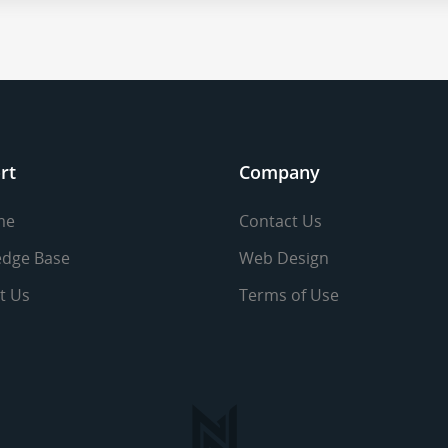
rt
Company
me
Contact Us
dge Base
Web Design
t Us
Terms of Use