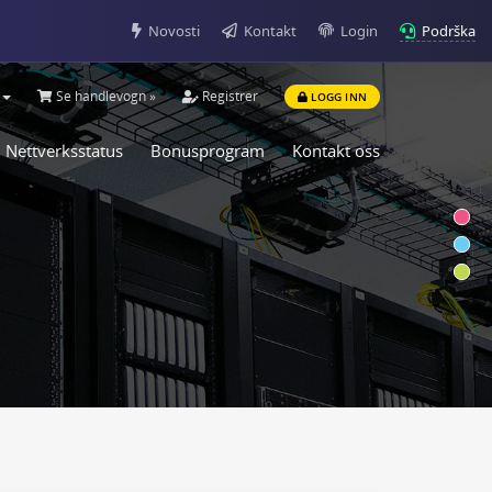
Podrška
Novosti
Kontakt
Login
Se handlevogn »
Registrer
LOGG INN
Nettverksstatus
Bonusprogram
Kontakt oss