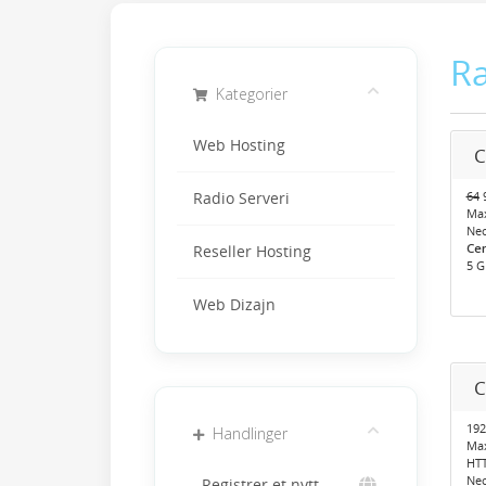
Ra
Kategorier
Web Hosting
C
64
9
Radio Serveri
Ma
Neo
Cen
Reseller Hosting
5 G
Web Dizajn
C
192
Handlinger
Ma
HTT
Neo
Registrer et nytt