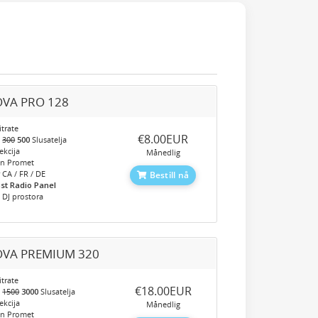
VA PRO 128
trate
‎€8.00EUR
o
300
500
Slusatelja
kcija
Månedlig
en Promet
 CA / FR / DE
Bestill nå
st Radio Panel
 DJ prostora
VA PREMIUM 320
trate
‎€18.00EUR
o
1500
3000
Slusatelja
kcija
Månedlig
en Promet