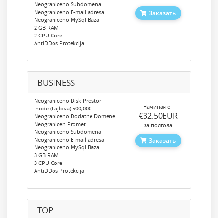
Neograniceno Subdomena
Neograniceno E-mail adresa
Заказать
Neograniceno MySql Baza
2 GB RAM
2 CPU Core
AntiDDos Protekcija
BUSINESS
Neograniceno Disk Prostor
Начиная от
Inode (Fajlova) 500,000
‎€32.50EUR
Neograniceno Dodatne Domene
Neogranicen Promet
за полгода
Neograniceno Subdomena
Neograniceno E-mail adresa
Заказать
Neograniceno MySql Baza
3 GB RAM
3 CPU Core
AntiDDos Protekcija
TOP