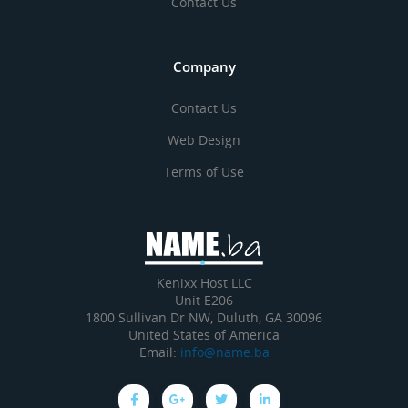
Contact Us
Company
Contact Us
Web Design
Terms of Use
Kenixx Host LLC
Unit E206
1800 Sullivan Dr NW, Duluth, GA 30096
United States of America
Email:
info@name.ba