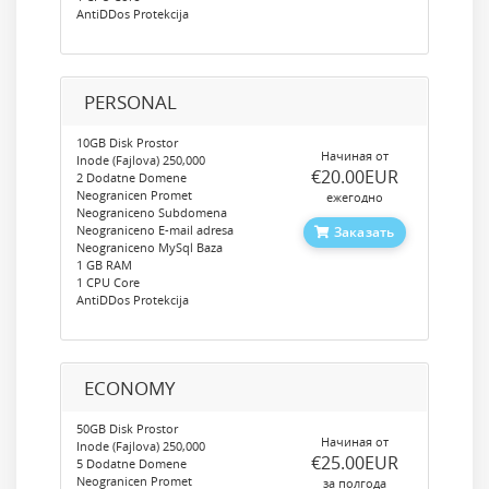
AntiDDos Protekcija
PERSONAL
10GB Disk Prostor
Начиная от
Inode (Fajlova) 250,000
‎€20.00EUR
2 Dodatne Domene
Neogranicen Promet
ежегодно
Neograniceno Subdomena
Neograniceno E-mail adresa
Заказать
Neograniceno MySql Baza
1 GB RAM
1 CPU Core
AntiDDos Protekcija
ECONOMY
50GB Disk Prostor
Начиная от
Inode (Fajlova) 250,000
‎€25.00EUR
5 Dodatne Domene
Neogranicen Promet
за полгода