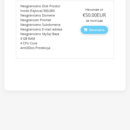
Neograniceno Disk Prostor
Начиная от
Inode (Fajlova) 500,000
‎€50.00EUR
Neograniceno Domene
Neogranicen Promet
за полгода
Neograniceno Subdomena
Neograniceno E-mail adresa
Заказать
Neograniceno MySql Baza
4 GB RAM
4 CPU Core
AntiDDos Protekcija