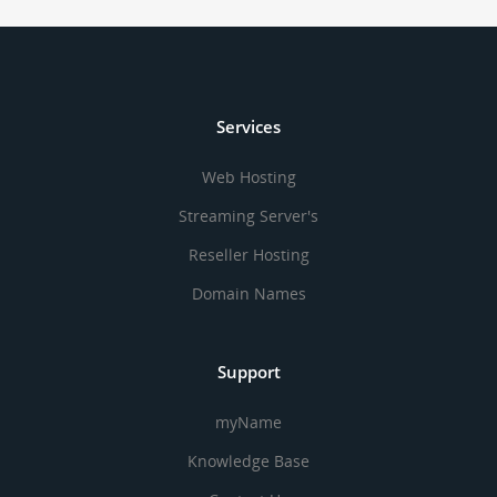
Services
Web Hosting
Streaming Server's
Reseller Hosting
Domain Names
Support
myName
Knowledge Base