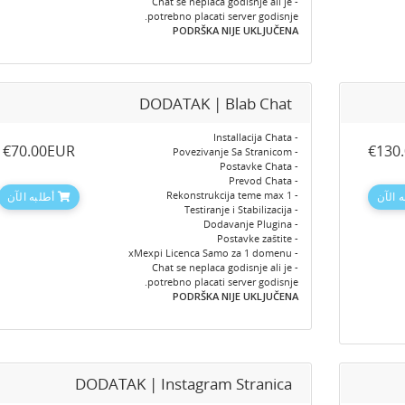
- Chat se neplaca godisnje ali je
potrebno placati server godisnje.
PODRŠKA NIJE UKLJUČENA
DODATAK | Blab Chat
- Installacija Chata
‎€70.00EUR
‎€130
- Povezivanje Sa Stranicom
- Postavke Chata
- Prevod Chata
- Rekonstrukcija teme max 1
 الآن
أطلبه الآن
- Testiranje i Stabilizacija
- Dodavanje Plugina
- Postavke zaštite
- xMexpi Licenca Samo za 1 domenu
- Chat se neplaca godisnje ali je
potrebno placati server godisnje.
PODRŠKA NIJE UKLJUČENA
DODATAK | Instagram Stranica