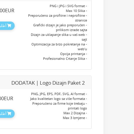
- PNG i JPG i SVG format
.00EUR
- Max 10 Slika
- Preporučeno za profitne i neprofitne
stranice
- Grafički dizajn je jako preporučen
أطلبه
prilikom izrade sajta
- Dizajn za uklapanje slika u vaš web
sajt
- Optimizacija za brzo pokretanje na
web'u
- Opcija printanja
- Profesionalno Crtanje Slika
DODATAK | Logo Dizajn Paket 2
- PNG, JPG, EPS, PDF, SVG, AI format
.00EUR
- Jako kvalitetan logo sa više formata
- Preporučeno za firme koje trebaju
printati logo
- Max 2 Dizajna
أطلبه
- Max 3 Izmjene