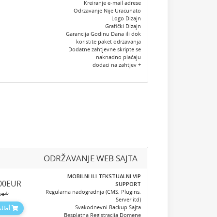
Kreiranje e-mail adrese
Odrzavanje Nije Uračunato
Logo Dizajn
Grafički Dizajn
Garancija Godinu Dana ili dok
koristite paket održavanja
Dodatne zahtjevne skripte se
naknadno plaćaju
+ dodaci na zahtjev
ODRŽAVANJE WEB SAJTA
MOBILNI ILI TEKSTUALNI VIP
.00EUR
SUPPORT
Regularna nadogradnja (CMS, Plugins,
شهر
Server itd)
Svakodnevni Backup Sajta
أطلبه
Besplatna Registracija Domene