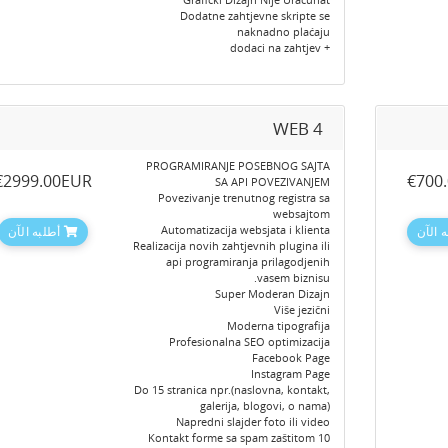
Dodatne zahtjevne skripte se
naknadno plaćaju
+ dodaci na zahtjev
WEB 4
PROGRAMIRANJE POSEBNOG SAJTA
‎€2999.00EUR
‎€700
SA API POVEZIVANJEM
Povezivanje trenutnog registra sa
websajtom
Automatizacija websjata i klienta
 الآن
أطلبه الآن
Realizacija novih zahtjevnih plugina ili
api programiranja prilagodjenih
vasem biznisu.
Super Moderan Dizajn
Više jezični
Moderna tipografija
Profesionalna SEO optimizacija
Facebook Page
Instagram Page
Do 15 stranica npr.(naslovna, kontakt,
galerija, blogovi, o nama)
Napredni slajder foto ili video
10 Kontakt forme sa spam zaštitom