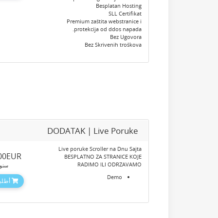
Besplatan Hosting
SLL Certifikat
Premium zaštita webstranice i
protekcija od ddos napada.
Bez Ugovora
Bez Skrivenih troškova
DODATAK | Live Poruke
Live poruke Scroller na Dnu Sajta
.00EUR
BESPLATNO ZA STRANICE KOJE
RADIMO ILI ODRZAVAMO
سنو
Demo
أطلبه