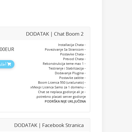
DODATAK | Chat Boom 2
- Installacija Chata
.00EUR
- Povezivanje Sa Stranicom
- Postavke Chata
- Prevod Chata
- Rekonstrukcija teme max 1
أطلبه
- Testiranje i Stabilizacija
- Dodavanje Plugina
- Postavke zaštite
- Boom Licenca $50 (uračunato)
- xMexpi Licenca Samo za 1 domenu
- Chat se neplaca godisnje ali je
potrebno placati server godisnje.
PODRŠKA NIJE UKLJUČENA
DODATAK | Facebook Stranica