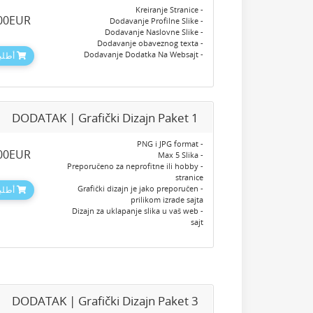
- Kreiranje Stranice
.00EUR
- Dodavanje Profilne Slike
- Dodavanje Naslovne Slike
- Dodavanje obaveznog texta
- Dodavanje Dodatka Na Websajt
أطلبه
DODATAK | Grafički Dizajn Paket 1
- PNG i JPG format
.00EUR
- Max 5 Slika
- Preporučeno za neprofitne ili hobby
stranice
- Grafički dizajn je jako preporučen
أطلبه
prilikom izrade sajta
- Dizajn za uklapanje slika u vaš web
sajt
DODATAK | Grafički Dizajn Paket 3