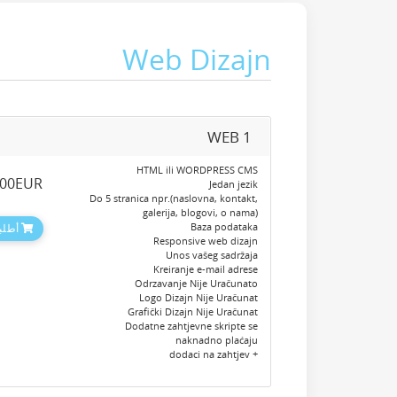
Web Dizajn
WEB 1
HTML ili WORDPRESS CMS
.00EUR
Jedan jezik
Do 5 stranica npr.(naslovna, kontakt,
galerija, blogovi, o nama)
Baza podataka
أطلبه
Responsive web dizajn
Unos vašeg sadržaja
Kreiranje e-mail adrese
Odrzavanje Nije Uračunato
Logo Dizajn Nije Uračunat
Grafički Dizajn Nije Uračunat
Dodatne zahtjevne skripte se
naknadno plaćaju
+ dodaci na zahtjev