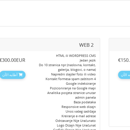
WEB 2
HTML ili WORDPRESS CMS
‎€300.00EUR
‎€150
Jedan jezik
Do 10 stranica npr.(naslovna, kontakt,
galerija, blogovi, o nama)
Napredni slajder foto ili video
 الآن
أطلبه الآن
4 Kontakt formesa spam zaštitom
Google indeksiranje
Pozicioniranje na Google mapi
Analitika posjeta stranice unutar
admin panela
Baza podataka
Responsive web dizajn
Unos vašeg sadržaja
Kreiranje e-mail adrese
Odrzavanje Nije Uračunato
Logo Dizajn Nije Uračunat
Grafički Dizajn Nije Uračunat