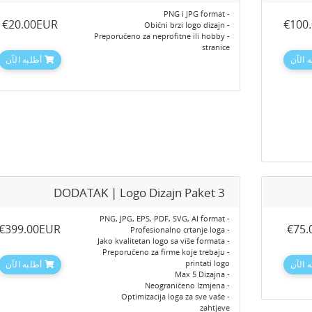
- PNG i JPG format
‎€20.00EUR
‎€100
- Obični brzi logo dizajn
- Preporučeno za neprofitne ili hobby
stranice
 الآن
أطلبه الآن
DODATAK | Logo Dizajn Paket 3
- PNG, JPG, EPS, PDF, SVG, AI format
‎€399.00EUR
‎€75
- Profesionalno crtanje loga
- Jako kvalitetan logo sa više formata
- Preporučeno za firme koje trebaju
printati logo
 الآن
أطلبه الآن
- Max 5 Dizajna
- Neograničeno Izmjena
- Optimizacija loga za sve vaše
zahtjeve