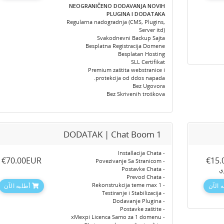
NEOGRANIČENO DODAVANJA NOVIH
PLUGINA I DODATAKA
Regularna nadogradnja (CMS, Plugins,
Server itd)
Svakodnevni Backup Sajta
Besplatna Registracija Domene
Besplatan Hosting
SLL Certifikat
Premium zaštita webstranice i
protekcija od ddos napada.
Bez Ugovora
Bez Skrivenih troškova
DODATAK | Chat Boom 1
- Installacija Chata
‎€70.00EUR
‎€15
- Povezivanje Sa Stranicom
- Postavke Chata
ي
- Prevod Chata
- Rekonstrukcija teme max 1
 الآن
أطلبه الآن
- Testiranje i Stabilizacija
- Dodavanje Plugina
- Postavke zaštite
- xMexpi Licenca Samo za 1 domenu