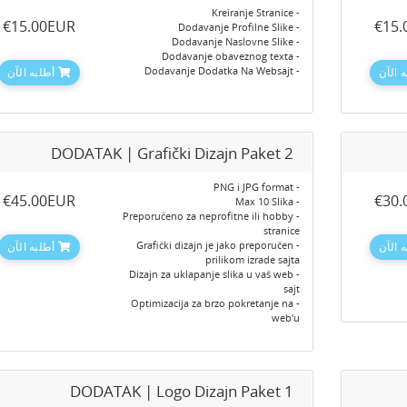
- Kreiranje Stranice
‎€15.00EUR
‎€15
- Dodavanje Profilne Slike
- Dodavanje Naslovne Slike
- Dodavanje obaveznog texta
- Dodavanje Dodatka Na Websajt
 الآن
أطلبه الآن
DODATAK | Grafički Dizajn Paket 2
- PNG i JPG format
‎€45.00EUR
‎€30
- Max 10 Slika
- Preporučeno za neprofitne ili hobby
stranice
- Grafički dizajn je jako preporučen
 الآن
أطلبه الآن
prilikom izrade sajta
- Dizajn za uklapanje slika u vaš web
sajt
- Optimizacija za brzo pokretanje na
web'u
DODATAK | Logo Dizajn Paket 1