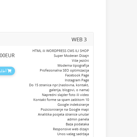
WEB 3
HTML ili WORDPRESS CMS ILI SHOP
.00EUR
Super Moderan Dizajn
Više jezični
Moderna tipografija
Profesionalna SEO optimizacija
أطلبه
Facebook Page
Instagram Page
Do 15 stranica npr.(naslovna, kontakt,
galerija, blogovi, o nama)
Napredni slajder foto ili video
10 Kontakt forme sa spam zaštitom
Google indeksiranje
Pozicioniranje na Google mapi
Analitika posjeta stranice unutar
admin panela
Baza podataka
Responsive web dizajn
Unos vašeg sadržaja