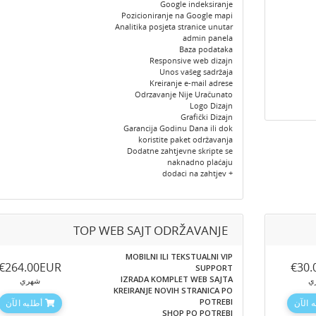
Google indeksiranje
Pozicioniranje na Google mapi
Analitika posjeta stranice unutar
admin panela
Baza podataka
Responsive web dizajn
Unos vašeg sadržaja
Kreiranje e-mail adrese
Odrzavanje Nije Uračunato
Logo Dizajn
Grafički Dizajn
Garancija Godinu Dana ili dok
koristite paket održavanja
Dodatne zahtjevne skripte se
naknadno plaćaju
+ dodaci na zahtjev
TOP WEB SAJT ODRŽAVANJE
MOBILNI ILI TEKSTUALNI VIP
‎€264.00EUR
‎€30
SUPPORT
IZRADA KOMPLET WEB SAJTA
ي
شهري
KREIRANJE NOVIH STRANICA PO
POTREBI
 الآن
أطلبه الآن
SHOP PO POTREBI