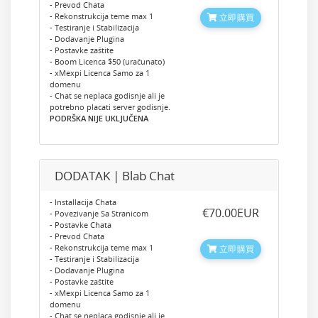
- Prevod Chata
- Rekonstrukcija teme max 1
立即購買
- Testiranje i Stabilizacija
- Dodavanje Plugina
- Postavke zaštite
- Boom Licenca $50 (uračunato)
- xMexpi Licenca Samo za 1
domenu
- Chat se neplaca godisnje ali je
potrebno placati server godisnje.
PODRŠKA NIJE UKLJUČENA
DODATAK | Blab Chat
- Installacija Chata
‎€70.00EUR
- Povezivanje Sa Stranicom
- Postavke Chata
- Prevod Chata
- Rekonstrukcija teme max 1
立即購買
- Testiranje i Stabilizacija
- Dodavanje Plugina
- Postavke zaštite
- xMexpi Licenca Samo za 1
domenu
- Chat se neplaca godisnje ali je