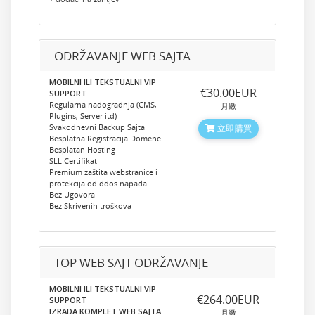
ODRŽAVANJE WEB SAJTA
MOBILNI ILI TEKSTUALNI VIP
‎€30.00EUR
SUPPORT
Regularna nadogradnja (CMS,
月繳
Plugins, Server itd)
Svakodnevni Backup Sajta
立即購買
Besplatna Registracija Domene
Besplatan Hosting
SLL Certifikat
Premium zaštita webstranice i
protekcija od ddos napada.
Bez Ugovora
Bez Skrivenih troškova
TOP WEB SAJT ODRŽAVANJE
MOBILNI ILI TEKSTUALNI VIP
‎€264.00EUR
SUPPORT
IZRADA KOMPLET WEB SAJTA
月繳