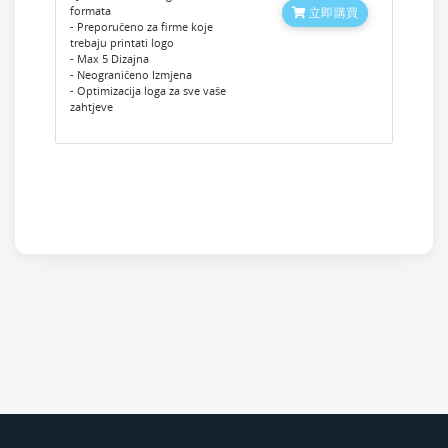
formata
立即購買
- Preporučeno za firme koje
trebaju printati logo
- Max 5 Dizajna
- Neograničeno Izmjena
- Optimizacija loga za sve vaše
zahtjeve