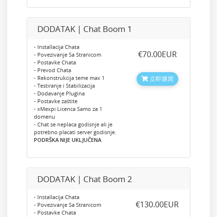
DODATAK | Chat Boom 1
- Installacija Chata
‎€70.00EUR
- Povezivanje Sa Stranicom
- Postavke Chata
- Prevod Chata
- Rekonstrukcija teme max 1
立即購買
- Testiranje i Stabilizacija
- Dodavanje Plugina
- Postavke zaštite
- xMexpi Licenca Samo za 1
domenu
- Chat se neplaca godisnje ali je
potrebno placati server godisnje.
PODRŠKA NIJE UKLJUČENA
DODATAK | Chat Boom 2
- Installacija Chata
‎€130.00EUR
- Povezivanje Sa Stranicom
- Postavke Chata