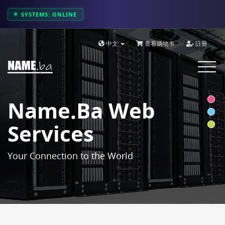
SYSTEMS: ONLINE
中文
查看購物車
註冊
Toggle
navigat
Name.ba Web
Services
Your Connection to the World