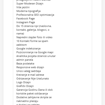
Super Moderan Dizajn
Više jezični
Moderna tipografija
Profesionalna SEO optimizacija
Facebook Page
Instagram Page
Do 15 stranica npr.(naslovna,
kontakt, galerija, blogovi, o
nama)
Napredni slajder foto ili video
10 Kontakt forme sa spam
zaštitom
Google indeksiranje
Pozicioniranje na Google mapi
Analitika posjeta stranice unutar
admin panela
Baza podataka
Responsive web dizajn
Unos vašeg sadržaja
Kreiranje e-mail adrese
Odrzavanje Nije Uračunato
Logo Dizajn
Grafički Dizajn
Garancija Godinu Dana ili dok
koristite paket održavanja
Dodatne zahtjevne skripte se
naknadno plaćaju
+ dodaci na zahtjev