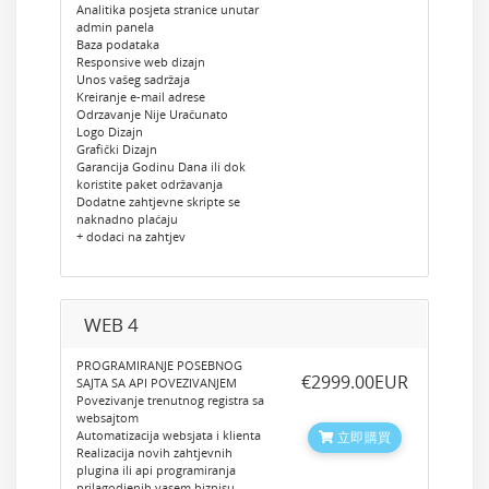
Analitika posjeta stranice unutar
admin panela
Baza podataka
Responsive web dizajn
Unos vašeg sadržaja
Kreiranje e-mail adrese
Odrzavanje Nije Uračunato
Logo Dizajn
Grafički Dizajn
Garancija Godinu Dana ili dok
koristite paket održavanja
Dodatne zahtjevne skripte se
naknadno plaćaju
+ dodaci na zahtjev
WEB 4
PROGRAMIRANJE POSEBNOG
‎€2999.00EUR
SAJTA SA API POVEZIVANJEM
Povezivanje trenutnog registra sa
websajtom
Automatizacija websjata i klienta
立即購買
Realizacija novih zahtjevnih
plugina ili api programiranja
prilagodjenih vasem biznisu.