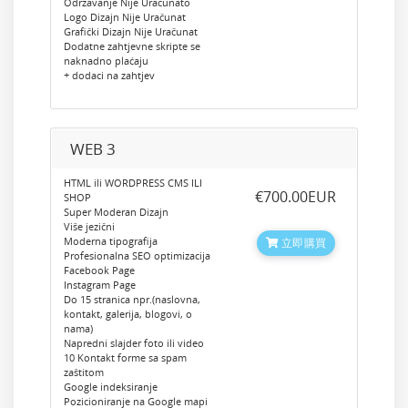
Odrzavanje Nije Uračunato
Logo Dizajn Nije Uračunat
Grafički Dizajn Nije Uračunat
Dodatne zahtjevne skripte se
naknadno plaćaju
+ dodaci na zahtjev
WEB 3
HTML ili WORDPRESS CMS ILI
‎€700.00EUR
SHOP
Super Moderan Dizajn
Više jezični
Moderna tipografija
立即購買
Profesionalna SEO optimizacija
Facebook Page
Instagram Page
Do 15 stranica npr.(naslovna,
kontakt, galerija, blogovi, o
nama)
Napredni slajder foto ili video
10 Kontakt forme sa spam
zaštitom
Google indeksiranje
Pozicioniranje na Google mapi