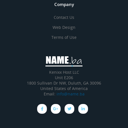
Company
Contact Us
Web Design
Terms of Use
Kenixx Host LLC
Unit E206
1800 Sullivan Dr NW, Duluth, GA 30096
United States of America
Email:
info@name.ba