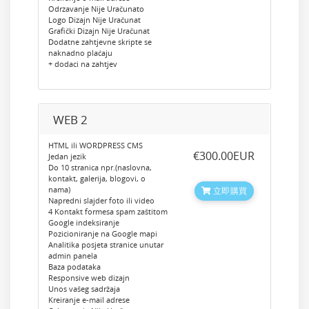
Odrzavanje Nije Uračunato
Logo Dizajn Nije Uračunat
Grafički Dizajn Nije Uračunat
Dodatne zahtjevne skripte se
naknadno plaćaju
+ dodaci na zahtjev
WEB 2
HTML ili WORDPRESS CMS
‎€300.00EUR
Jedan jezik
Do 10 stranica npr.(naslovna,
kontakt, galerija, blogovi, o
nama)
立即購買
Napredni slajder foto ili video
4 Kontakt formesa spam zaštitom
Google indeksiranje
Pozicioniranje na Google mapi
Analitika posjeta stranice unutar
admin panela
Baza podataka
Responsive web dizajn
Unos vašeg sadržaja
Kreiranje e-mail adrese