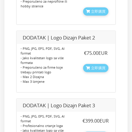
- Preporučeno za neprofitne ili
hobby stranice
立即購買
DODATAK | Logo Dizajn Paket 2
- PNG, JPG, EPS, PDF, SVG, AI
‎€75.00EUR
format
- Jako kvalitetan logo sa više
formata
- Preporučeno za firme koje
立即購買
trebaju printati logo
- Max 2 Dizajna
- Max 3 Izmjene
DODATAK | Logo Dizajn Paket 3
- PNG, JPG, EPS, PDF, SVG, AI
‎€399.00EUR
format
- Profesionalno crtanje loga
- Jako kvalitetan logo sa više