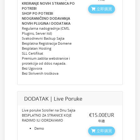
KREIRANJE NOVIH STRANICA PO
POTREBI
立即購買
SHOP PO POTREBI
NEOGRANIČENO DODAVANJA
NOVIH PLUGINA I DODATAKA
Regularna nadogradnja (CMS,
Plugins, Server itd)
Svakodnevni Backup Sajta
Besplatna Registracija Domene
Besplatan Hosting
SLL Certifikat
Premium zaštita webstranice i
protekcija od ddos napada.
Bez Ugovora
Bez Skrivenih troškova
DODATAK | Live Poruke
Live poruke Scroller na Dnu Sajta
‎€15.00EUR
BESPLATNO ZA STRANICE KOJE
RADIMO ILI ODRZAVAMO
年繳
Demo
立即購買