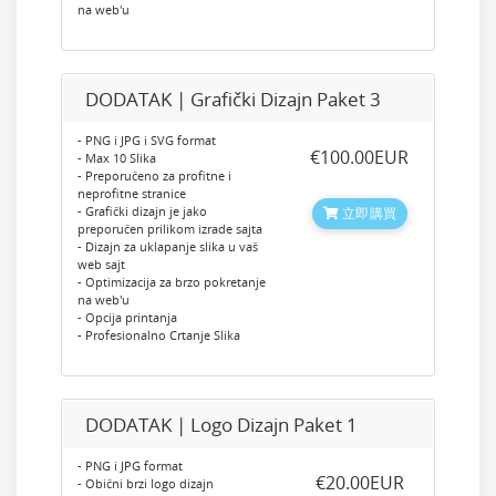
na web'u
DODATAK | Grafički Dizajn Paket 3
- PNG i JPG i SVG format
‎€100.00EUR
- Max 10 Slika
- Preporučeno za profitne i
neprofitne stranice
- Grafički dizajn je jako
立即購買
preporučen prilikom izrade sajta
- Dizajn za uklapanje slika u vaš
web sajt
- Optimizacija za brzo pokretanje
na web'u
- Opcija printanja
- Profesionalno Crtanje Slika
DODATAK | Logo Dizajn Paket 1
- PNG i JPG format
‎€20.00EUR
- Obični brzi logo dizajn