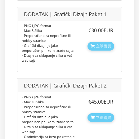
DODATAK | Grafički Dizajn Paket 1
- PNG i JPG format
‎€30.00EUR
- Max 5 Slika
- Preporučeno za neprofitne ili
hobby stranice
- Grafički dizajn je jako
立即購買
preporučen prilikom izrade sajta
- Dizajn za uklapanje slika u vaš
web sajt
DODATAK | Grafički Dizajn Paket 2
- PNG i JPG format
‎€45.00EUR
- Max 10 Slika
- Preporučeno za neprofitne ili
hobby stranice
- Grafički dizajn je jako
立即購買
preporučen prilikom izrade sajta
- Dizajn za uklapanje slika u vaš
web sajt
- Optimizacija za brzo pokretanje