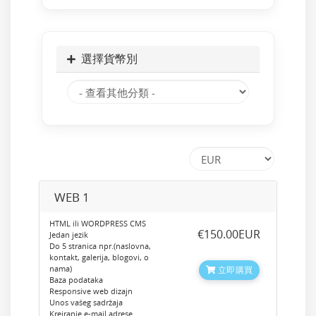
選擇貨幣別
WEB 1
HTML ili WORDPRESS CMS
‎€150.00EUR
Jedan jezik
Do 5 stranica npr.(naslovna,
kontakt, galerija, blogovi, o
nama)
立即購買
Baza podataka
Responsive web dizajn
Unos vašeg sadržaja
Kreiranje e-mail adrese