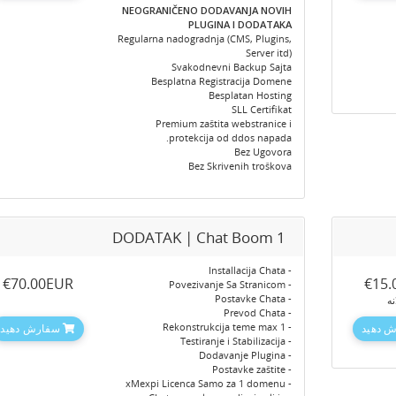
NEOGRANIČENO DODAVANJA NOVIH
PLUGINA I DODATAKA
Regularna nadogradnja (CMS, Plugins,
Server itd)
Svakodnevni Backup Sajta
Besplatna Registracija Domene
Besplatan Hosting
SLL Certifikat
Premium zaštita webstranice i
protekcija od ddos napada.
Bez Ugovora
Bez Skrivenih troškova
DODATAK | Chat Boom 1
- Installacija Chata
‎€70.00EUR
‎€15
- Povezivanje Sa Stranicom
- Postavke Chata
نه
- Prevod Chata
- Rekonstrukcija teme max 1
 دهید
سفارش دهید
- Testiranje i Stabilizacija
- Dodavanje Plugina
- Postavke zaštite
- xMexpi Licenca Samo za 1 domenu