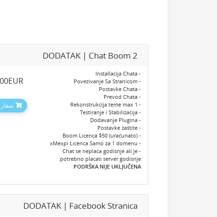
DODATAK | Chat Boom 2
- Installacija Chata
.00EUR
- Povezivanje Sa Stranicom
- Postavke Chata
- Prevod Chata
- Rekonstrukcija teme max 1
سفارش
- Testiranje i Stabilizacija
- Dodavanje Plugina
- Postavke zaštite
- Boom Licenca $50 (uračunato)
- xMexpi Licenca Samo za 1 domenu
- Chat se neplaca godisnje ali je
potrebno placati server godisnje.
PODRŠKA NIJE UKLJUČENA
DODATAK | Facebook Stranica