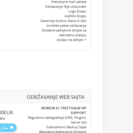
Kreiranje e-mail adrese
Odrzavanje Nije Uračunato
Logo Dizajn
Grafički Dizajn
Garancija Godinu Dana ili dok
koristite paket održavanja
Dodatne zahtjevne skripte se
naknadno plaćaju
+ dodaci na zahtjev
ODRŽAVANJE WEB SAJTA
MOBILNI ILI TEKSTUALNI VIP
.00EUR
SUPPORT
Regularna nadogradnja (CMS, Plugins,
ماها
Server itd)
Svakodnevni Backup Sajta
سفارش
Besplatna Registracija Domene