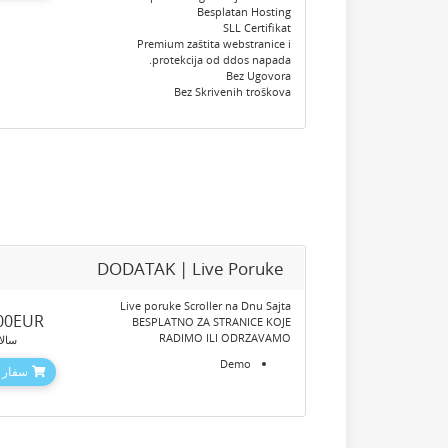
Besplatan Hosting
SLL Certifikat
Premium zaštita webstranice i
protekcija od ddos napada.
Bez Ugovora
Bez Skrivenih troškova
DODATAK | Live Poruke
Live poruke Scroller na Dnu Sajta
.00EUR
BESPLATNO ZA STRANICE KOJE
RADIMO ILI ODRZAVAMO
سالا
Demo
سفارش