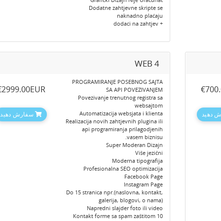
Dodatne zahtjevne skripte se
naknadno plaćaju
+ dodaci na zahtjev
WEB 4
PROGRAMIRANJE POSEBNOG SAJTA
‎€2999.00EUR
‎€700
SA API POVEZIVANJEM
Povezivanje trenutnog registra sa
websajtom
Automatizacija websjata i klienta
 دهید
سفارش دهید
Realizacija novih zahtjevnih plugina ili
api programiranja prilagodjenih
vasem biznisu.
Super Moderan Dizajn
Više jezični
Moderna tipografija
Profesionalna SEO optimizacija
Facebook Page
Instagram Page
Do 15 stranica npr.(naslovna, kontakt,
galerija, blogovi, o nama)
Napredni slajder foto ili video
10 Kontakt forme sa spam zaštitom