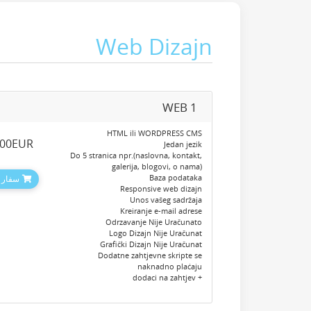
Web Dizajn
WEB 1
HTML ili WORDPRESS CMS
.00EUR
Jedan jezik
Do 5 stranica npr.(naslovna, kontakt,
galerija, blogovi, o nama)
Baza podataka
سفارش
Responsive web dizajn
Unos vašeg sadržaja
Kreiranje e-mail adrese
Odrzavanje Nije Uračunato
Logo Dizajn Nije Uračunat
Grafički Dizajn Nije Uračunat
Dodatne zahtjevne skripte se
naknadno plaćaju
+ dodaci na zahtjev