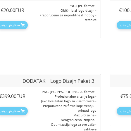
- PNG i JPG format
‎€20.00EUR
‎€100
- Obični brzi logo dizajn
- Preporučeno za neprofitne ili hobby
stranice
 دهید
سفارش دهید
DODATAK | Logo Dizajn Paket 3
- PNG, JPG, EPS, PDF, SVG, AI format
‎€399.00EUR
‎€75
- Profesionalno crtanje loga
- Jako kvalitetan logo sa više formata
- Preporučeno za firme koje trebaju
printati logo
 دهید
سفارش دهید
- Max 5 Dizajna
- Neograničeno Izmjena
- Optimizacija loga za sve vaše
zahtjeve