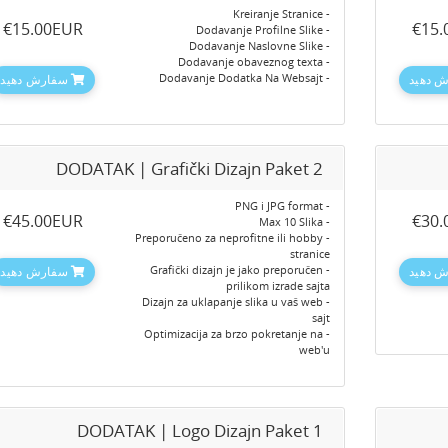
- Kreiranje Stranice
‎€15.00EUR
‎€15
- Dodavanje Profilne Slike
- Dodavanje Naslovne Slike
- Dodavanje obaveznog texta
- Dodavanje Dodatka Na Websajt
 دهید
سفارش دهید
DODATAK | Grafički Dizajn Paket 2
- PNG i JPG format
‎€45.00EUR
‎€30
- Max 10 Slika
- Preporučeno za neprofitne ili hobby
stranice
- Grafički dizajn je jako preporučen
 دهید
سفارش دهید
prilikom izrade sajta
- Dizajn za uklapanje slika u vaš web
sajt
- Optimizacija za brzo pokretanje na
web'u
DODATAK | Logo Dizajn Paket 1