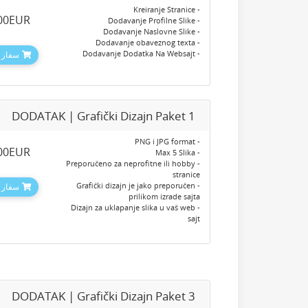
- Kreiranje Stranice
.00EUR
- Dodavanje Profilne Slike
- Dodavanje Naslovne Slike
- Dodavanje obaveznog texta
- Dodavanje Dodatka Na Websajt
سفارش
DODATAK | Grafički Dizajn Paket 1
- PNG i JPG format
.00EUR
- Max 5 Slika
- Preporučeno za neprofitne ili hobby
stranice
- Grafički dizajn je jako preporučen
سفارش
prilikom izrade sajta
- Dizajn za uklapanje slika u vaš web
sajt
DODATAK | Grafički Dizajn Paket 3