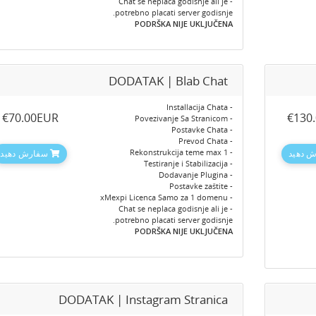
- Chat se neplaca godisnje ali je
potrebno placati server godisnje.
PODRŠKA NIJE UKLJUČENA
DODATAK | Blab Chat
- Installacija Chata
‎€70.00EUR
‎€130
- Povezivanje Sa Stranicom
- Postavke Chata
- Prevod Chata
- Rekonstrukcija teme max 1
 دهید
سفارش دهید
- Testiranje i Stabilizacija
- Dodavanje Plugina
- Postavke zaštite
- xMexpi Licenca Samo za 1 domenu
- Chat se neplaca godisnje ali je
potrebno placati server godisnje.
PODRŠKA NIJE UKLJUČENA
DODATAK | Instagram Stranica