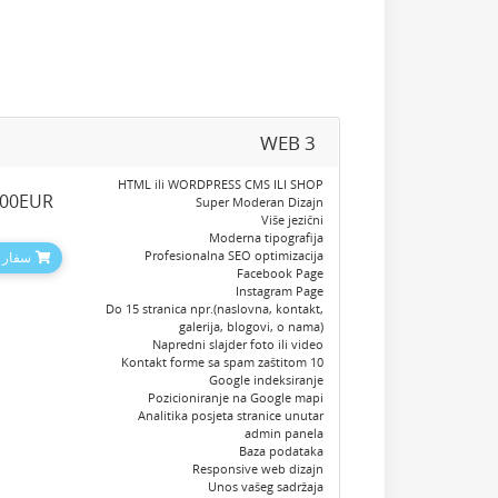
WEB 3
HTML ili WORDPRESS CMS ILI SHOP
.00EUR
Super Moderan Dizajn
Više jezični
Moderna tipografija
Profesionalna SEO optimizacija
سفارش
Facebook Page
Instagram Page
Do 15 stranica npr.(naslovna, kontakt,
galerija, blogovi, o nama)
Napredni slajder foto ili video
10 Kontakt forme sa spam zaštitom
Google indeksiranje
Pozicioniranje na Google mapi
Analitika posjeta stranice unutar
admin panela
Baza podataka
Responsive web dizajn
Unos vašeg sadržaja