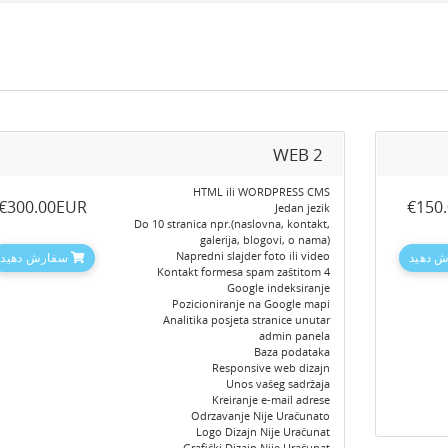
WEB 2
HTML ili WORDPRESS CMS
‎€300.00EUR
‎€150
Jedan jezik
Do 10 stranica npr.(naslovna, kontakt,
galerija, blogovi, o nama)
Napredni slajder foto ili video
 دهید
سفارش دهید
4 Kontakt formesa spam zaštitom
Google indeksiranje
Pozicioniranje na Google mapi
Analitika posjeta stranice unutar
admin panela
Baza podataka
Responsive web dizajn
Unos vašeg sadržaja
Kreiranje e-mail adrese
Odrzavanje Nije Uračunato
Logo Dizajn Nije Uračunat
Grafički Dizajn Nije Uračunat