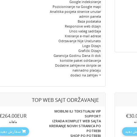
Google indeksiranje
Pozicioniranje na Google mapi
Analitika posjeta stranice unutar
admin panela
Baza podataka
Responsive web dizajn
Unos vašeg sadržaja
Kreiranje e-mail adrese
Odrzavanje Nije Uračunato
Logo Dizajn
Grafički Dizajn
Garancija Godinu Dana ili dok
koristite paket održavanja
Dodatne zahtjevne skripte se
naknadno plaćaju
+ dodaci na zahtjev
TOP WEB SAJT ODRŽAVANJE
MOBILNI ILI TEKSTUALNI VIP
‎€264.00EUR
‎€30
SUPPORT
IZRADA KOMPLET WEB SAJTA
نه
ماهانه
KREIRANJE NOVIH STRANICA PO
POTREBI
 دهید
سفارش دهید
SHOP PO POTREBI