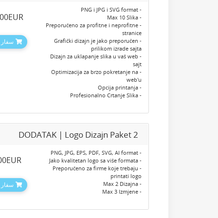
- PNG i JPG i SVG format
.00EUR
- Max 10 Slika
- Preporučeno za profitne i neprofitne
stranice
- Grafički dizajn je jako preporučen
سفارش
prilikom izrade sajta
- Dizajn za uklapanje slika u vaš web
sajt
- Optimizacija za brzo pokretanje na
web'u
- Opcija printanja
- Profesionalno Crtanje Slika
DODATAK | Logo Dizajn Paket 2
- PNG, JPG, EPS, PDF, SVG, AI format
.00EUR
- Jako kvalitetan logo sa više formata
- Preporučeno za firme koje trebaju
printati logo
- Max 2 Dizajna
سفارش
- Max 3 Izmjene