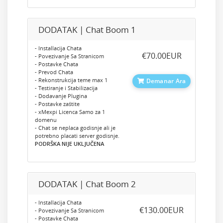
DODATAK | Chat Boom 1
- Installacija Chata
‎€70.00EUR
- Povezivanje Sa Stranicom
- Postavke Chata
- Prevod Chata
- Rekonstrukcija teme max 1
Demanar Ara
- Testiranje i Stabilizacija
- Dodavanje Plugina
- Postavke zaštite
- xMexpi Licenca Samo za 1
domenu
- Chat se neplaca godisnje ali je
potrebno placati server godisnje.
PODRŠKA NIJE UKLJUČENA
DODATAK | Chat Boom 2
- Installacija Chata
‎€130.00EUR
- Povezivanje Sa Stranicom
- Postavke Chata