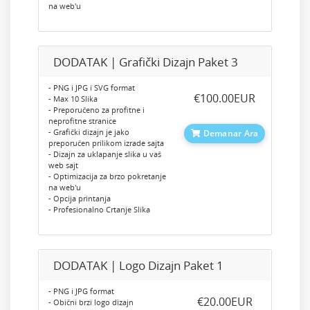
na web'u
DODATAK | Grafički Dizajn Paket 3
- PNG i JPG i SVG format
‎€100.00EUR
- Max 10 Slika
- Preporučeno za profitne i
neprofitne stranice
- Grafički dizajn je jako
Demanar Ara
preporučen prilikom izrade sajta
- Dizajn za uklapanje slika u vaš
web sajt
- Optimizacija za brzo pokretanje
na web'u
- Opcija printanja
- Profesionalno Crtanje Slika
DODATAK | Logo Dizajn Paket 1
- PNG i JPG format
‎€20.00EUR
- Obični brzi logo dizajn