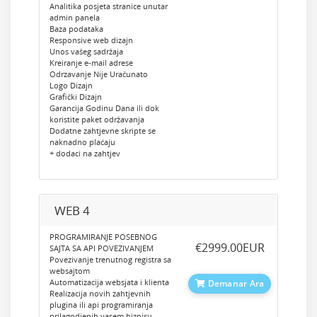
Analitika posjeta stranice unutar
admin panela
Baza podataka
Responsive web dizajn
Unos vašeg sadržaja
Kreiranje e-mail adrese
Odrzavanje Nije Uračunato
Logo Dizajn
Grafički Dizajn
Garancija Godinu Dana ili dok
koristite paket održavanja
Dodatne zahtjevne skripte se
naknadno plaćaju
+ dodaci na zahtjev
WEB 4
PROGRAMIRANJE POSEBNOG
‎€2999.00EUR
SAJTA SA API POVEZIVANJEM
Povezivanje trenutnog registra sa
websajtom
Automatizacija websjata i klienta
Demanar Ara
Realizacija novih zahtjevnih
plugina ili api programiranja
prilagodjenih vasem biznisu.