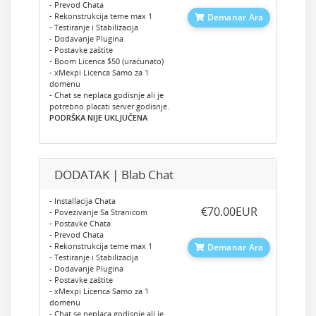
- Prevod Chata
- Rekonstrukcija teme max 1
Demanar Ara
- Testiranje i Stabilizacija
- Dodavanje Plugina
- Postavke zaštite
- Boom Licenca $50 (uračunato)
- xMexpi Licenca Samo za 1
domenu
- Chat se neplaca godisnje ali je
potrebno placati server godisnje.
PODRŠKA NIJE UKLJUČENA
DODATAK | Blab Chat
- Installacija Chata
‎€70.00EUR
- Povezivanje Sa Stranicom
- Postavke Chata
- Prevod Chata
- Rekonstrukcija teme max 1
Demanar Ara
- Testiranje i Stabilizacija
- Dodavanje Plugina
- Postavke zaštite
- xMexpi Licenca Samo za 1
domenu
- Chat se neplaca godisnje ali je