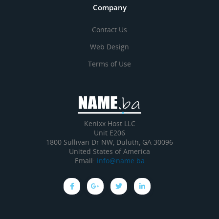
Company
Contact Us
Web Design
Terms of Use
Kenixx Host LLC
Unit E206
1800 Sullivan Dr NW, Duluth, GA 30096
United States of America
Email:
info@name.ba