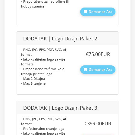
- Preporučeno za neprofitne ili
hobby stranice
Demanar Ara
DODATAK | Logo Dizajn Paket 2
- PNG, JPG, EPS, PDF, SVG, AI
‎€75.00EUR
format
- Jako kvalitetan logo sa više
formata
- Preporučeno za firme koje
Demanar Ara
trebaju printati logo
- Max 2 Dizajna
- Max 3 Izmjene
DODATAK | Logo Dizajn Paket 3
- PNG, JPG, EPS, PDF, SVG, AI
‎€399.00EUR
format
- Profesionalno crtanje loga
- Jako kvalitetan logo sa više