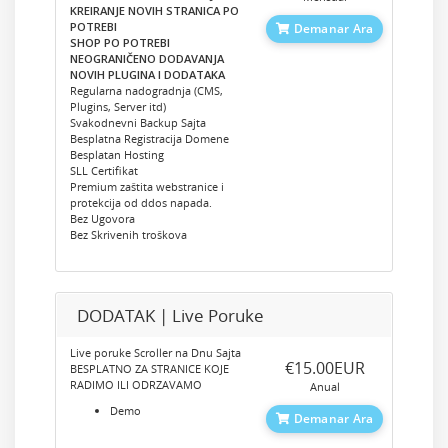
KREIRANJE NOVIH STRANICA PO
POTREBI
Demanar Ara
SHOP PO POTREBI
NEOGRANIČENO DODAVANJA
NOVIH PLUGINA I DODATAKA
Regularna nadogradnja (CMS,
Plugins, Server itd)
Svakodnevni Backup Sajta
Besplatna Registracija Domene
Besplatan Hosting
SLL Certifikat
Premium zaštita webstranice i
protekcija od ddos napada.
Bez Ugovora
Bez Skrivenih troškova
DODATAK | Live Poruke
Live poruke Scroller na Dnu Sajta
‎€15.00EUR
BESPLATNO ZA STRANICE KOJE
RADIMO ILI ODRZAVAMO
Anual
Demo
Demanar Ara