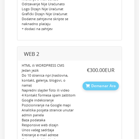
Odrzavanje Nije Uračunato
Logo Dizajn Nije Uračunat
Grafički Dizajn Nije Uračunat
Dodatne zahtjevne skripte se
naknadno plaćaju
+ dodaci na zahtjev
WEB 2
HTML ili WORDPRESS CMS
‎€300.00EUR
Jedan jezik
Do 10 stranica npr.(naslovna,
kontakt, galerija, blogovi, o
nama)
Demanar Ara
Napredni slajder foto ili video
4 Kontakt formesa spam zaštitom
Google indeksiranje
Pozicioniranje na Google mapi
Analitika posjeta stranice unutar
admin panela
Baza podataka
Responsive web dizajn
Unos vašeg sadržaja
Kreiranje e-mail adrese