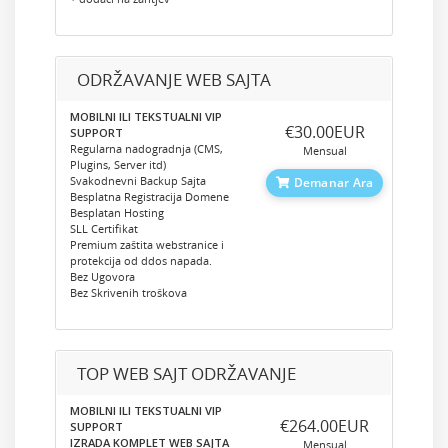
ODRŽAVANJE WEB SAJTA
MOBILNI ILI TEKSTUALNI VIP
‎€30.00EUR
SUPPORT
Regularna nadogradnja (CMS,
Mensual
Plugins, Server itd)
Svakodnevni Backup Sajta
Demanar Ara
Besplatna Registracija Domene
Besplatan Hosting
SLL Certifikat
Premium zaštita webstranice i
protekcija od ddos napada.
Bez Ugovora
Bez Skrivenih troškova
TOP WEB SAJT ODRŽAVANJE
MOBILNI ILI TEKSTUALNI VIP
‎€264.00EUR
SUPPORT
IZRADA KOMPLET WEB SAJTA
Mensual