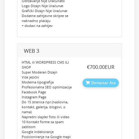
Odrzavanje Nije Uračunato
Logo Dizajn Nije Uračunat
Grafički Dizajn Nije Uračunat
Dodatne zahtjevne skripte se
naknadno plaćaju
+ dodaci na zahtjev
WEB 3
HTML ili WORDPRESS CMS ILI
‎€700.00EUR
SHOP
Super Moderan Dizajn
Više jezični
Moderna tipografija
Demanar Ara
Profesionalna SEO optimizacija
Facebook Page
Instagram Page
Do 15 stranica npr.(naslovna,
kontakt, galerija, blogovi, o
nama)
Napredni slajder foto ili video
10 Kontakt forme sa spam
zaštitom
Google indeksiranje
Pozicioniranje na Google mapi