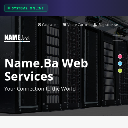
SYSTEMS: ONLINE
Català
Veure Carro
Registrar-se
Toggle
navigat
Name.ba Web
Services
Your Connection to the World