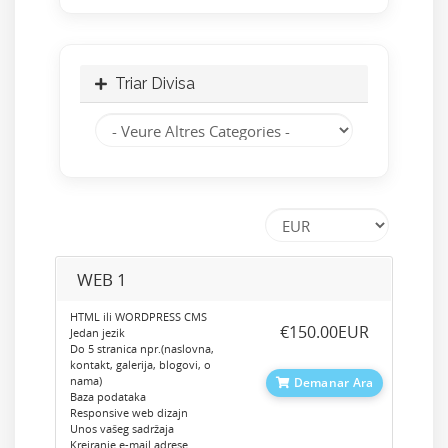
Triar Divisa
WEB 1
HTML ili WORDPRESS CMS
‎€150.00EUR
Jedan jezik
Do 5 stranica npr.(naslovna,
kontakt, galerija, blogovi, o
nama)
Demanar Ara
Baza podataka
Responsive web dizajn
Unos vašeg sadržaja
Kreiranje e-mail adrese