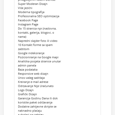
Super Moderan Dizajn
Više jezični
Moderna tipografija
Profesionalna SEO optimizacija
Facebook Page
Instagram Page
Do 15 stranica npr.(naslovna,
kontakt, galerija, blogovi, o
nama)
Napredni slajder foto ili video
10 Kontakt forme sa spam
zaštitom
Google indeksiranje
Pozicioniranje na Google mapi
Analitika posjeta stranice unutar
admin panela
Baza podataka
Responsive web dizajn
Unos vašeg sadržaja
Kreiranje e-mail adrese
Odrzavanje Nije Uračunato
Logo Dizajn
Grafički Dizajn
Garancija Godinu Dana ili dok
koristite paket održavanja
Dodatne zahtjevne skripte se
naknadno plaćaju
+ dodaci na zahtjev