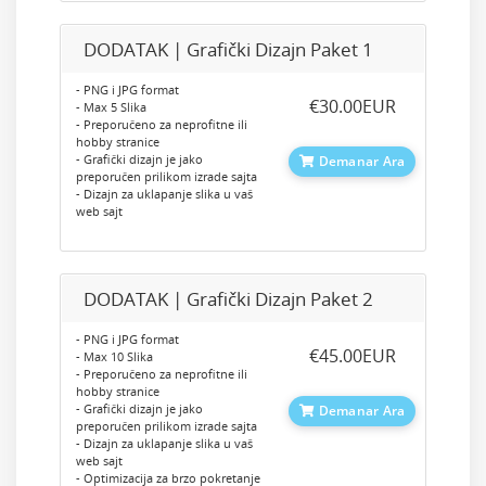
DODATAK | Grafički Dizajn Paket 1
- PNG i JPG format
‎€30.00EUR
- Max 5 Slika
- Preporučeno za neprofitne ili
hobby stranice
- Grafički dizajn je jako
Demanar Ara
preporučen prilikom izrade sajta
- Dizajn za uklapanje slika u vaš
web sajt
DODATAK | Grafički Dizajn Paket 2
- PNG i JPG format
‎€45.00EUR
- Max 10 Slika
- Preporučeno za neprofitne ili
hobby stranice
- Grafički dizajn je jako
Demanar Ara
preporučen prilikom izrade sajta
- Dizajn za uklapanje slika u vaš
web sajt
- Optimizacija za brzo pokretanje