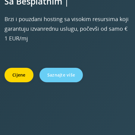
Sa
Besplatnim SSL Certifikat
|
Brzi i pouzdani hosting sa visokim resursima koji
garantuju izvanrednu uslugu, počevši od samo €
1 EUR/mj
Cijene
Saznajte više