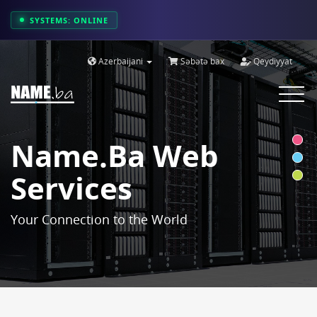
SYSTEMS: ONLINE
Azerbaijani
Səbətə bax
Qeydiyyat
Toggle
navigat
Name.ba Web
Services
Your Connection to the World