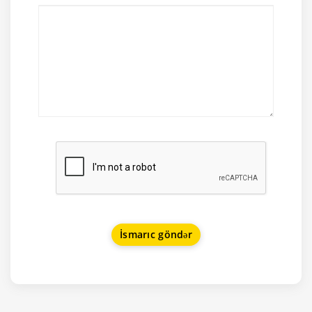
İsmarıc göndər