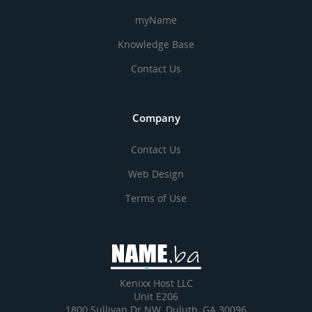
myName
Knowledge Base
Contact Us
Company
Contact Us
Web Design
Terms of Use
Kenixx Host LLC
Unit E206
1800 Sullivan Dr NW, Duluth, GA 30096