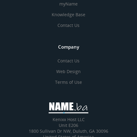
myName
Knowledge Base
Contact Us
Company
Contact Us
Web Design
Terms of Use
Kenixx Host LLC
Unit E206
1800 Sullivan Dr NW, Duluth, GA 30096