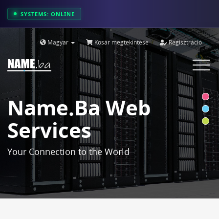
SYSTEMS: ONLINE
Magyar
Kosár megtekintése
Regisztráció
Toggle
navigat
Name.ba Web
Services
Your Connection to the World