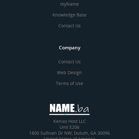
myName
Knowledge Base
Contact Us
Company
Contact Us
Web Design
Terms of Use
Kenixx Host LLC
Unit E206
1800 Sullivan Dr NW, Duluth, GA 30096