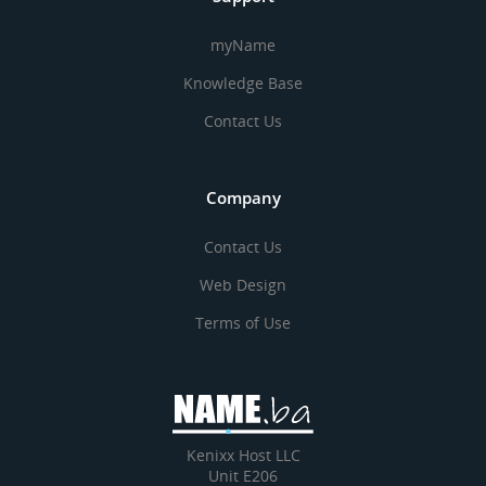
myName
Knowledge Base
Contact Us
Company
Contact Us
Web Design
Terms of Use
Kenixx Host LLC
Unit E206