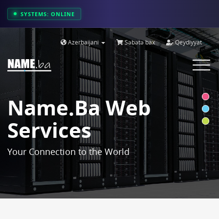
SYSTEMS: ONLINE
Azerbaijani
Səbətə bax
Qeydiyyat
Toggle
navigat
Name.ba Web
Services
Your Connection to the World