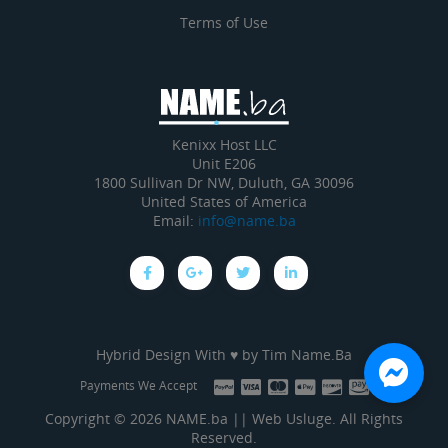
Terms of Use
Kenixx Host LLC
Unit E206
1800 Sullivan Dr NW, Duluth, GA 30096
United States of America
Email:
info@name.ba
Hybrid Design With ♥ by
Tim Name.Ba
Payments We Accept
Copyright © 2026 NAME.ba || Web Usluge. All Rights
Reserved.