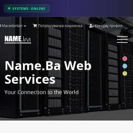
SYSTEMS: ONLINE
Macedonian
Потрошувачка кошничка
Креирај профил
Toggle
navigat
Name.ba Web
Services
Your Connection to the World