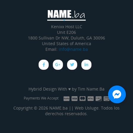
Kenixx Host LLC
Unit E206
1800 Sullivan Dr NW, Duluth, GA 30096
United States of America
Email:
info@name.ba
Hybrid Design With ♥ by
Tim Name.Ba
Payments We Accept
Copyright © 2026 NAME.ba || Web Usluge. Todos los
derechos reservados.