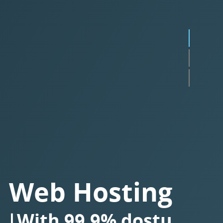
Web Hosting
With
Besplatnim SS