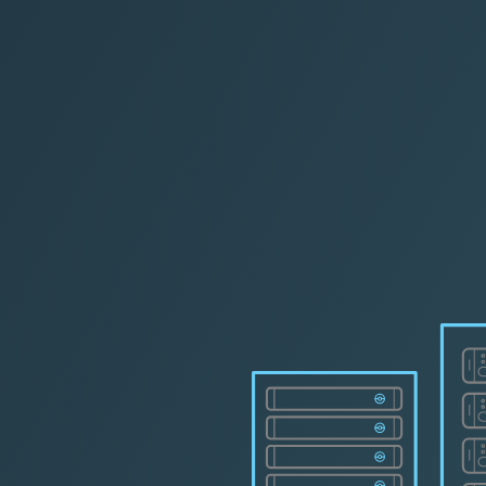
L Certi
|