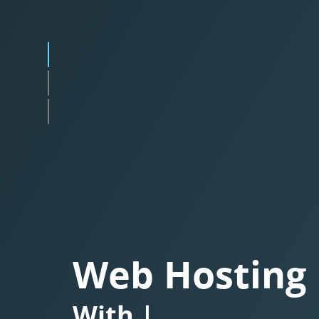
Web Hosting
With
Besplatnim SS