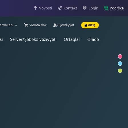
Podrška
Novosti
Kontakt
Login
rbaijani
Səbətə bax
Qeydiyyat
GIRIŞ
sı
Server/Şəbəkə vəziyyəti
Ortaqlar
Əlaqə