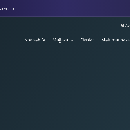
paketima!
Aze
Ana səhifə
Mağaza
Elanlar
Məlumat baza