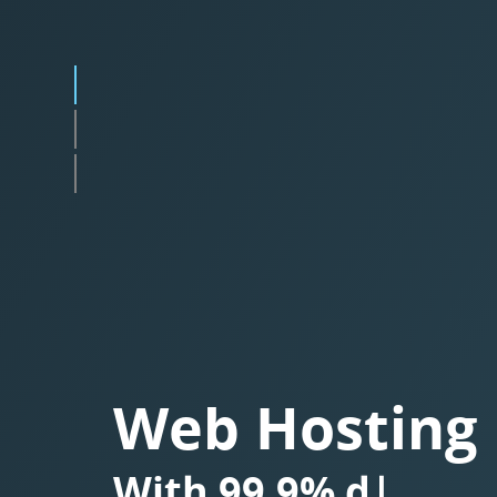
Web Hosting
With
Besplatnim SS