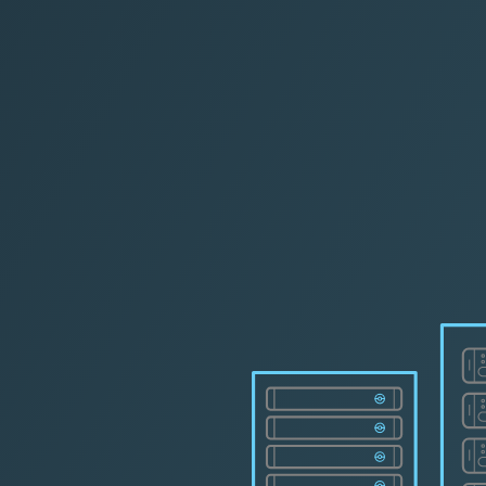
L C
|