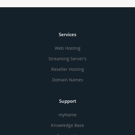
Services
Web Hosting
Streaming Server's
Reseller Hosting
Domain Names
Support
myName
Knowledge Base