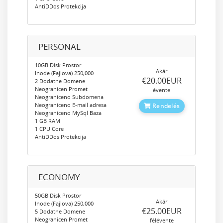
AntiDDos Protekcija
PERSONAL
10GB Disk Prostor
Akár
Inode (Fajlova) 250,000
‎€20.00EUR
2 Dodatne Domene
Neogranicen Promet
évente
Neograniceno Subdomena
Neograniceno E-mail adresa
Rendelés
Neograniceno MySql Baza
1 GB RAM
1 CPU Core
AntiDDos Protekcija
ECONOMY
50GB Disk Prostor
Akár
Inode (Fajlova) 250,000
‎€25.00EUR
5 Dodatne Domene
Neogranicen Promet
félévente