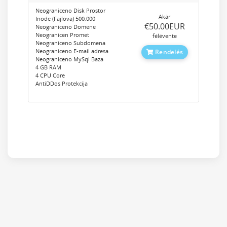
Neograniceno Disk Prostor
Akár
Inode (Fajlova) 500,000
‎€50.00EUR
Neograniceno Domene
Neogranicen Promet
félévente
Neograniceno Subdomena
Neograniceno E-mail adresa
Rendelés
Neograniceno MySql Baza
4 GB RAM
4 CPU Core
AntiDDos Protekcija