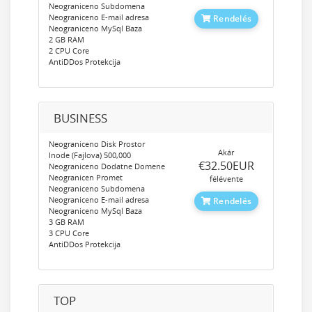
Neograniceno Subdomena
Neograniceno E-mail adresa
Rendelés
Neograniceno MySql Baza
2 GB RAM
2 CPU Core
AntiDDos Protekcija
BUSINESS
Neograniceno Disk Prostor
Akár
Inode (Fajlova) 500,000
‎€32.50EUR
Neograniceno Dodatne Domene
Neogranicen Promet
félévente
Neograniceno Subdomena
Neograniceno E-mail adresa
Rendelés
Neograniceno MySql Baza
3 GB RAM
3 CPU Core
AntiDDos Protekcija
TOP