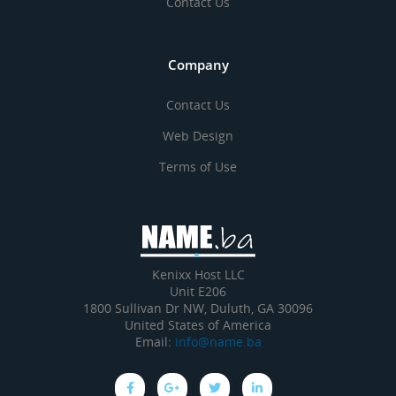
Contact Us
Company
Contact Us
Web Design
Terms of Use
Kenixx Host LLC
Unit E206
1800 Sullivan Dr NW, Duluth, GA 30096
United States of America
Email:
info@name.ba