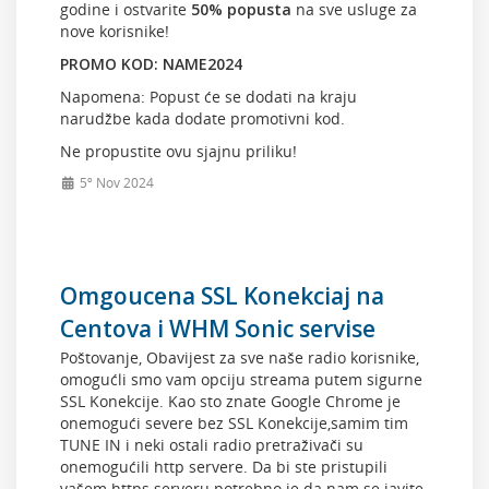
godine i ostvarite
50% popusta
na sve usluge za
nove korisnike!
PROMO KOD: NAME2024
Napomena: Popust će se dodati na kraju
narudžbe kada dodate promotivni kod.
Ne propustite ovu sjajnu priliku!
5º Nov 2024
Omgoucena SSL Konekciaj na
Centova i WHM Sonic servise
Poštovanje, Obavijest za sve naše radio korisnike,
omogućli smo vam opciju streama putem sigurne
SSL Konekcije. Kao sto znate Google Chrome je
onemogući severe bez SSL Konekcije,samim tim
TUNE IN i neki ostali radio pretraživači su
onemogućili http servere. Da bi ste pristupili
vašem https serveru potrebno je da nam se javite