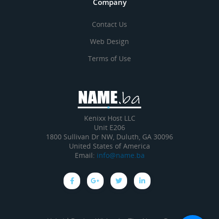
Company
Contact Us
Web Design
Terms of Use
Kenixx Host LLC
Unit E206
1800 Sullivan Dr NW, Duluth, GA 30096
United States of America
Email:
info@name.ba