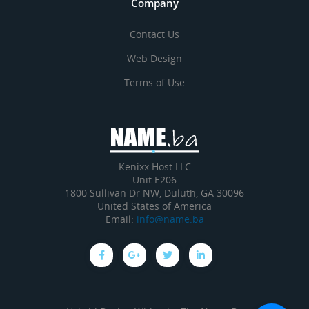
Company
Contact Us
Web Design
Terms of Use
Kenixx Host LLC
Unit E206
1800 Sullivan Dr NW, Duluth, GA 30096
United States of America
Email:
info@name.ba