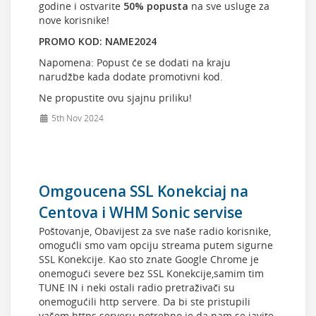
godine i ostvarite
50% popusta
na sve usluge za
nove korisnike!
PROMO KOD: NAME2024
Napomena: Popust će se dodati na kraju
narudžbe kada dodate promotivni kod.
Ne propustite ovu sjajnu priliku!
5th Nov 2024
Omgoucena SSL Konekciaj na
Centova i WHM Sonic servise
Poštovanje, Obavijest za sve naše radio korisnike,
omogućli smo vam opciju streama putem sigurne
SSL Konekcije. Kao sto znate Google Chrome je
onemogući severe bez SSL Konekcije,samim tim
TUNE IN i neki ostali radio pretraživači su
onemogućili http servere. Da bi ste pristupili
vašem https serveru potrebno je da nam se javite