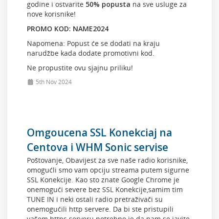
godine i ostvarite
50% popusta
na sve usluge za
nove korisnike!
PROMO KOD: NAME2024
Napomena: Popust će se dodati na kraju
narudžbe kada dodate promotivni kod.
Ne propustite ovu sjajnu priliku!
5th Nov 2024
Omgoucena SSL Konekciaj na
Centova i WHM Sonic servise
Poštovanje, Obavijest za sve naše radio korisnike,
omogućli smo vam opciju streama putem sigurne
SSL Konekcije. Kao sto znate Google Chrome je
onemogući severe bez SSL Konekcije,samim tim
TUNE IN i neki ostali radio pretraživači su
onemogućili http servere. Da bi ste pristupili
vašem https serveru potrebno je da nam se javite