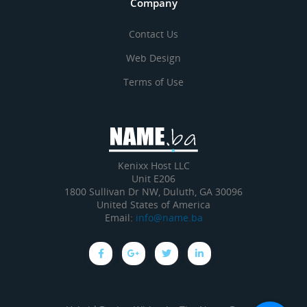
Company
Contact Us
Web Design
Terms of Use
Kenixx Host LLC
Unit E206
1800 Sullivan Dr NW, Duluth, GA 30096
United States of America
Email:
info@name.ba