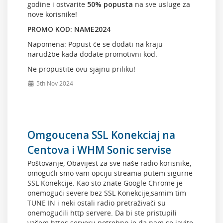
godine i ostvarite
50% popusta
na sve usluge za
nove korisnike!
PROMO KOD: NAME2024
Napomena: Popust će se dodati na kraju
narudžbe kada dodate promotivni kod.
Ne propustite ovu sjajnu priliku!
5th Nov 2024
Omgoucena SSL Konekciaj na
Centova i WHM Sonic servise
Poštovanje, Obavijest za sve naše radio korisnike,
omogućli smo vam opciju streama putem sigurne
SSL Konekcije. Kao sto znate Google Chrome je
onemogući severe bez SSL Konekcije,samim tim
TUNE IN i neki ostali radio pretraživači su
onemogućili http servere. Da bi ste pristupili
vašem https serveru potrebno je da nam se javite