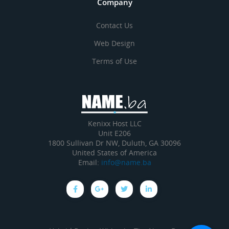
Company
Contact Us
Web Design
Terms of Use
Kenixx Host LLC
Unit E206
1800 Sullivan Dr NW, Duluth, GA 30096
United States of America
Email:
info@name.ba