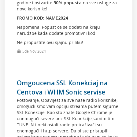
godine i ostvarite
50% popusta
na sve usluge za
nove korisnike!
PROMO KOD: NAME2024
Napomena: Popust će se dodati na kraju
narudžbe kada dodate promotivni kod.
Ne propustite ovu sjajnu priliku!
5de Nov 2024
Omgoucena SSL Konekciaj na
Centova i WHM Sonic servise
Poštovanje, Obavijest za sve naše radio korisnike,
omogućli smo vam opciju streama putem sigurne
SSL Konekcije. Kao sto znate Google Chrome je
onemogući severe bez SSL Konekcije,samim tim
TUNE IN i neki ostali radio pretraživači su
onemogućili http servere. Da bi ste pristupili
vašem https serveru potrebno je da nam se javite