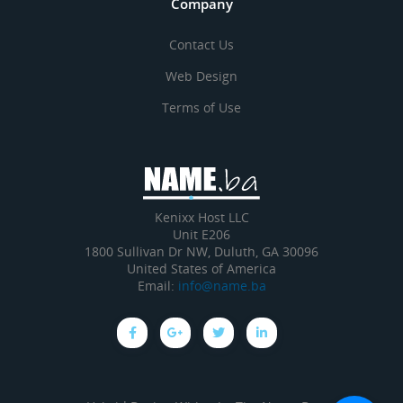
Company
Contact Us
Web Design
Terms of Use
Kenixx Host LLC
Unit E206
1800 Sullivan Dr NW, Duluth, GA 30096
United States of America
Email:
info@name.ba