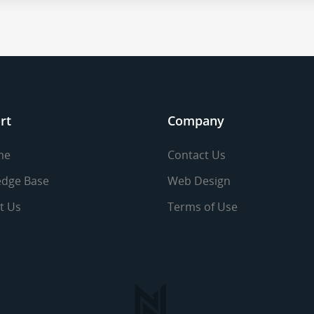
rt
Company
me
Contact Us
dge Base
Web Design
t Us
Terms of Use