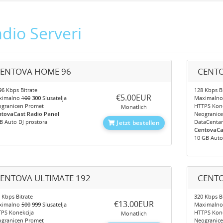
dio Serveri
ENTOVA HOME 96
CENTO
6 Kbps Bitrate
128 Kbps Bi
‎€5.00EUR
ximalno
100
300
Slusatelja
Maximaln
granicen Promet
HTTPS Kone
Monatlich
tovaCast Radio Panel
Neogranic
B Auto DJ prostora
DataCentar
Jetzt bestellen
CentovaCa
10 GB Auto
ENTOVA ULTIMATE 192
CENTO
 Kbps Bitrate
320 Kbps Bi
‎€13.00EUR
ximalno
500
999
Slusatelja
Maximaln
PS Konekcija
HTTPS Kone
Monatlich
granicen Promet
Neogranic