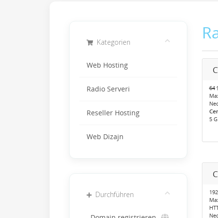
Ra
Kategorien
Web Hosting
C
64
9
Radio Serveri
Ma
Neo
Cen
Reseller Hosting
5 G
Web Dizajn
C
192
Durchführen
Ma
HTT
Neo
Domain registrieren