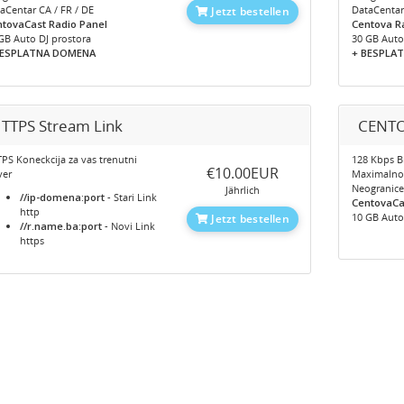
aCentar CA / FR / DE
DataCentar
Jetzt bestellen
tovaCast Radio Panel
Centova R
GB Auto DJ prostora
30 GB Auto
BESPLATNA DOMENA
+ BESPLAT
TTPS Stream Link
CENTO
PS Koneckcija za vas trenutni
128 Kbps Bi
‎€10.00EUR
ver
Maximaln
Neogranic
Jährlich
//ip-domena:port
- Stari Link
CentovaCa
http
10 GB Auto
Jetzt bestellen
//r.name.ba:port
- Novi Link
https