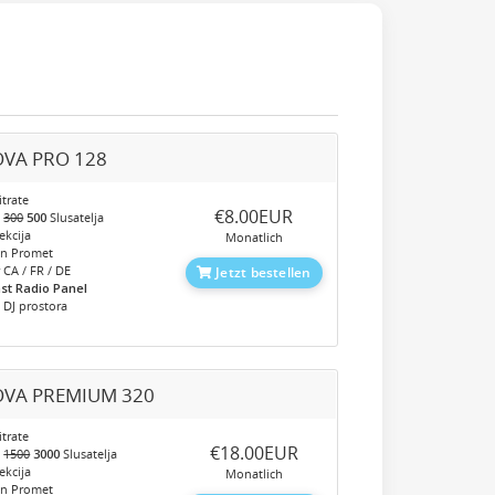
VA PRO 128
trate
‎€8.00EUR
o
300
500
Slusatelja
kcija
Monatlich
en Promet
 CA / FR / DE
Jetzt bestellen
st Radio Panel
 DJ prostora
VA PREMIUM 320
trate
‎€18.00EUR
o
1500
3000
Slusatelja
kcija
Monatlich
en Promet