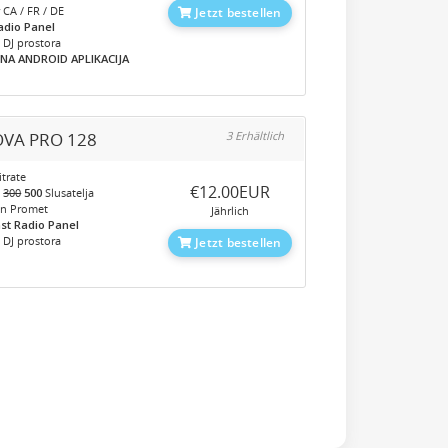
 CA / FR / DE
Jetzt bestellen
adio Panel
 DJ prostora
NA ANDROID APLIKACIJA
VA PRO 128
3 Erhältlich
trate
‎€12.00EUR
o
300
500
Slusatelja
en Promet
Jährlich
st Radio Panel
 DJ prostora
Jetzt bestellen