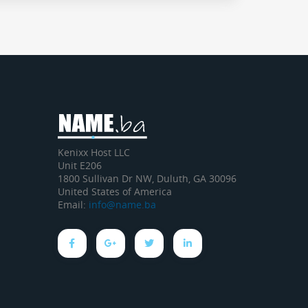
Kenixx Host LLC
Unit E206
1800 Sullivan Dr NW, Duluth, GA 30096
United States of America
Email:
info@name.ba