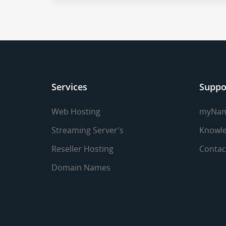
Services
Suppo
Web Hosting
myNa
Streaming Server's
Knowle
Reseller Hosting
Contac
Domain Names