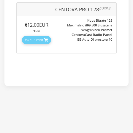
CENTOVA PRO 128
3 זמינים
128 Kbps Bitrate
‎€12.00EUR
Maximalno
300
500
Slusatelja
Neogranicen Promet
שנתי
CentovaCast Radio Panel
10 GB Auto DJ prostora
הזמינו עכשיו