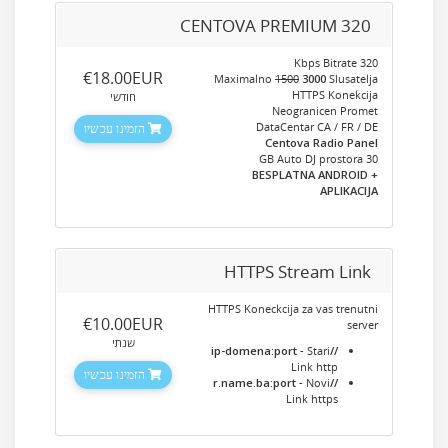
CENTOVA PREMIUM 320
320 Kbps Bitrate
‎€18.00EUR
Maximalno
1500
3000
Slusatelja
HTTPS Konekcija
חודשי
Neogranicen Promet
DataCentar CA / FR / DE
הזמינו עכשיו
Centova Radio Panel
30 GB Auto DJ prostora
+ BESPLATNA ANDROID
APLIKACIJA
HTTPS Stream Link
HTTPS Koneckcija za vas trenutni
‎€10.00EUR
server
שנתי
- Stari
//ip-domena:port
Link http
הזמינו עכשיו
- Novi
//r.name.ba:port
Link https