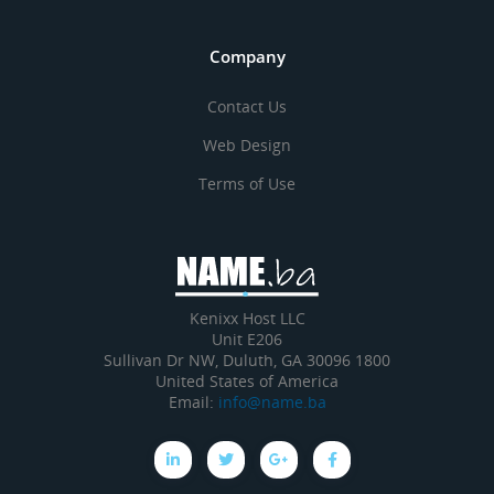
Company
Contact Us
Web Design
Terms of Use
Kenixx Host LLC
Unit E206
1800 Sullivan Dr NW, Duluth, GA 30096
United States of America
Email:
info@name.ba