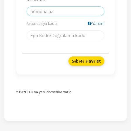
Avtorizasiya kodu
Yardım
Səbətə əlavə et
* Bəzi TLD və yeni domenlər xaric