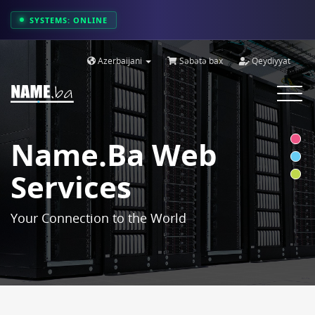
SYSTEMS: ONLINE
Azerbaijani
Səbətə bax
Qeydiyyat
Toggle
navigat
Name.ba Web
Services
Your Connection to the World