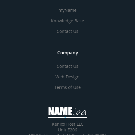
myName
Knowledge Base
Contact Us
Company
Contact Us
Web Design
Terms of Use
Kenixx Host LLC
Unit E206