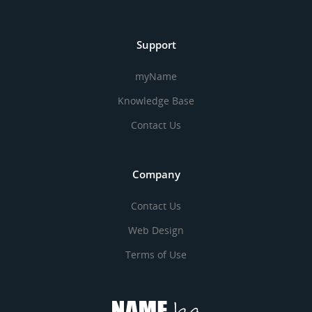
Support
myName
Knowledge Base
Contact Us
Company
Contact Us
Web Design
Terms of Use