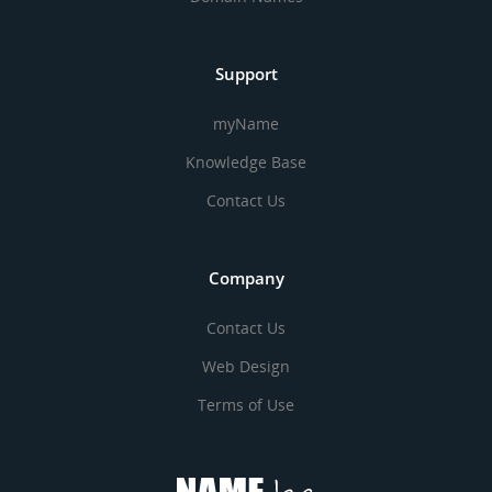
Support
myName
Knowledge Base
Contact Us
Company
Contact Us
Web Design
Terms of Use