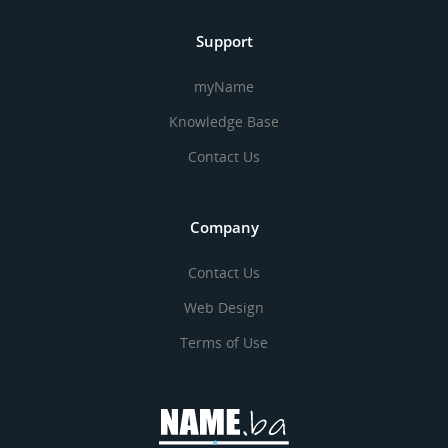
Support
myName
Knowledge Base
Contact Us
Company
Contact Us
Web Design
Terms of Use