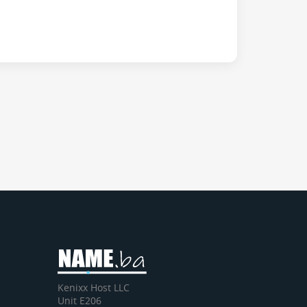
Kenixx Host LLC
Unit E206