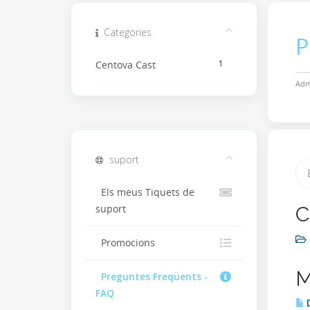
Categories
P
1
Centova Cast
Adm
suport
Els meus Tiquets de
C
suport
Promocions
M
Preguntes Freqüents -
FAQ
D