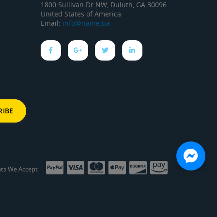
1800 Sullivan Dr NW, Duluth, GA 30096
United States of America
Email:
info@name.ba
ts We Accept