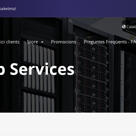
paketima!
Cata
ici clients
Store
Promocions
Preguntes Freqüents - F
 Services