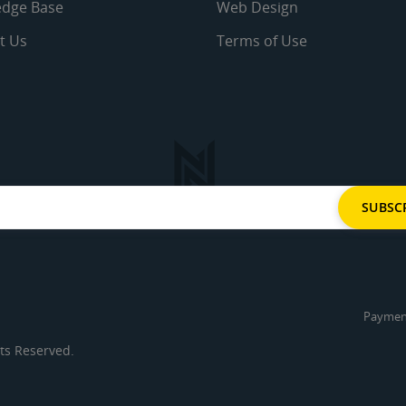
dge Base
Web Design
t Us
Terms of Use
Paymen
ts Reserved.