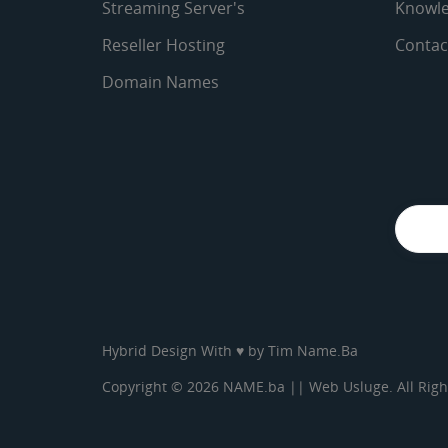
Streaming Server's
Knowle
Reseller Hosting
Contac
Domain Names
Hybrid Design With ♥ by
Tim Name.Ba
Copyright © 2026 NAME.ba || Web Usluge. All Righ