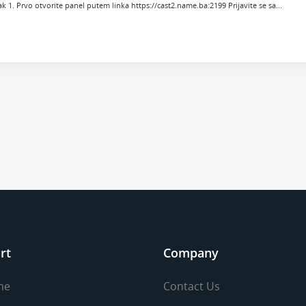
k 1. Prvo otvorite panel putem linka https://cast2.name.ba:2199 Prijavite se sa...
rt
Company
me
Contact Us