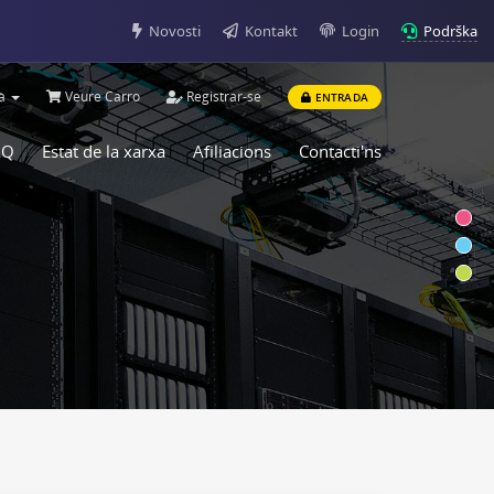
Podrška
Novosti
Kontakt
Login
là
Veure Carro
Registrar-se
ENTRADA
AQ
Estat de la xarxa
Afiliacions
Contacti'ns