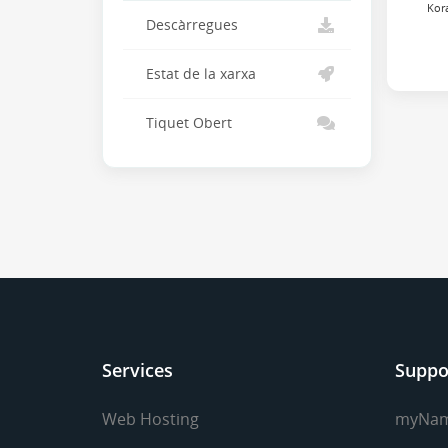
Kora
Descàrregues
Estat de la xarxa
Tiquet Obert
Services
Suppo
Web Hosting
myNa